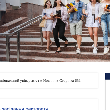
аціональний університет
»
Новини
» Сторінка 631
 засідання ректорату