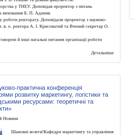
торства у ТНЕУ. Доповідав проректор з питань
та виховання Б. П. Адамик
у роботи ректорату. Доповідали проректор з науково-
т. в. о. ректора А. І. Крисоватий та Вчений секретар О.
говорені й інші нагальні питання організації роботи
Детальніше
уково-практична конференція
рями розвитку маркетингу, логістики та
ськими ресурсами: теоретичні та
кти»
14 Новини
Шановні колеги!Кафедри маркетингу та управління