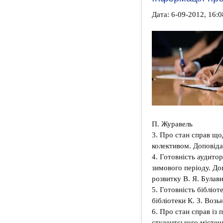
Дата: 6-09-2012, 16:
П. Журавель
3. Про стан справ що
колективом. Доповіда
4. Готовність аудито
зимового періоду. До
розвитку В. Я. Булав
5. Готовність бібліо
бібліотеки К. З. Возь
6. Про стан справ із
студентського містечк