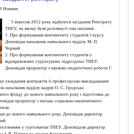
08 Новини
5 вересня 2012 року відбулося засідання Ректорату
ТНЕУ, на якому були розглянуті такі питання:
1. Про формування контингенту студентів І курсу.
Доповідав начальник навчального відділу М. П.
Чорний
2. Про формування контингенту студентів у
відокремлених структурних підрозділах ТНЕУ.
Доповідав проректор з науково-педагогічної роботи Г.
до укладання контрактів із професорсько-викладацьким
ла начальник відділу кадрів О. С. Гродська
рного фонду до нового навчального року і підготовка до
повідав проректор з питань соціально-економічного
инець
теки до нового навчального року. Доповідав директор
ний
 поселенням у гуртожитки ТНЕУ. Доповідали директор
а І. В. Плішко та декани факультетів.