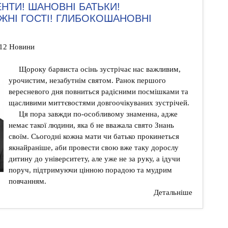
НТИ! ШАНОВНІ БАТЬКИ!
НІ ГОСТІ! ГЛИБОКОШАНОВНІ
:12 Новини
Щороку барвиста осінь зустрічає нас важливим,
урочистим, незабутнім святом. Ранок першого
вересневого дня повниться радісними посмішками та
щасливими миттєвостями довгоочікуваних зустрічей.
Ця пора завжди по-особливому знаменна, адже
немає такої людини, яка б не вважала свято Знань
своїм. Сьогодні кожна мати чи батько прокинеться
якнайраніше, аби провести свою вже таку дорослу
дитину до університету, але уже не за руку, а ідучи
поруч, підтримуючи цінною порадою та мудрим
повчанням.
Детальніше