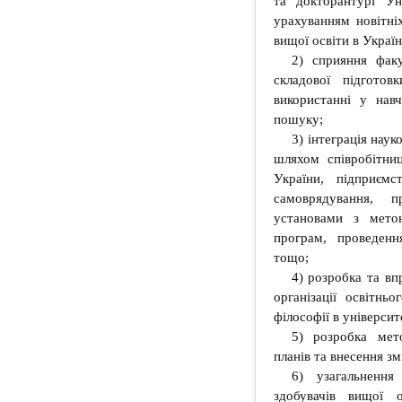
та докторантурі Ун
урахуванням новітніх
вищої освіти в Україн
2) сприяння фак
складової підготов
використанні у навч
пошуку;
3) інтеграція наук
шляхом співробітни
України, підприємс
самоврядування, п
установами з мето
програм, проведенн
тощо;
4) розробка та в
організації освітнь
філософії в університ
5) розробка мет
планів та внесення зм
6) узагальнення
здобувачів вищої 