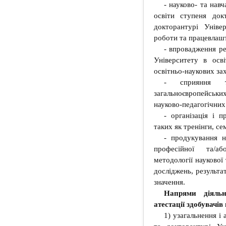
- науково- та нав
освіти ступеня док
докторантурі Універ
роботи та працевлаш
- впровадження ре
Університету в осві
освітньо-наукових зах
- сприяння та
загальноєвропейськ
науково-педагогічних
- організація і п
таких як тренінги, се
- продукування н
професійної та/аб
методології наукової
досліджень, результа
значення.
Напрями діяльн
атестації здобувачів
1) узагальнення і 