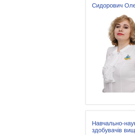
Сидорович Оле
Навчально-наук
здобувачів вищ