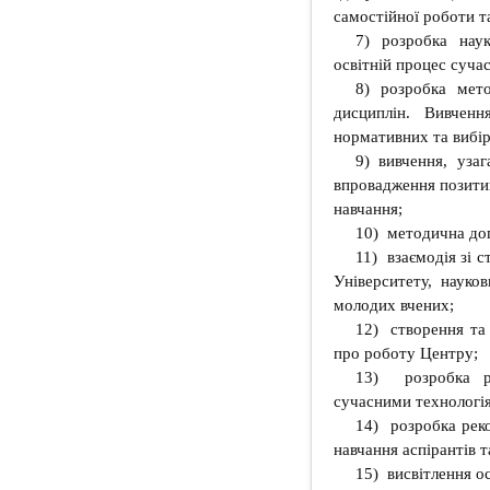
самостійної роботи та
7) розробка нау
освітній процес сучас
8) розробка мет
дисциплін. Вивченн
нормативних та вибі
9) вивчення, уза
впровадження позитив
навчання;
10) методична доп
11) взаємодія зі 
Університету, науков
молодих вчених;
12) створення та 
про роботу Центру;
13) розробка ре
сучасними технологія
14) розробка рек
навчання аспірантів т
15) висвітлення о