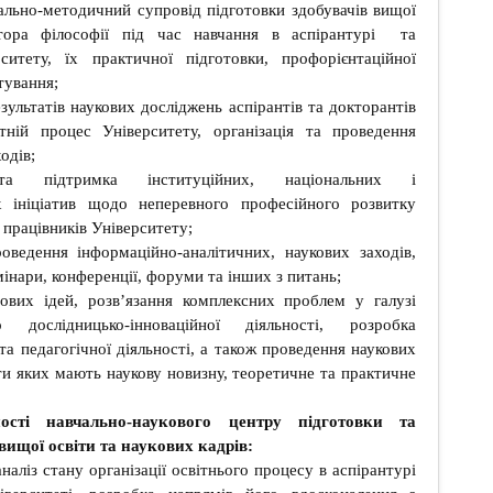
чально-методичний супровід підготовки здобувачів вищої
тора філософії під час навчання в аспірантурі та
ситету, їх практичної підготовки, профорієнтаційної
тування;
зультатів наукових досліджень аспірантів та докторантів
тній процес Університету, організація та проведення
одів;
 підтримка інституційних, національних і
их ініціатив щодо неперевного професійного розвитку
 працівників Університету;
роведення інформаційно-аналітичних, наукових заходів,
мінари, конференції, форуми та інших з питань;
ових ідей, розв’язання комплексних проблем у галузі
о дослідницько-інноваційної діяльності, розробка
 та педагогічної діяльності, а також проведення наукових
ти яких мають наукову новизну, теоретичне та практичне
ості навчально-наукового центру підготовки та
 вищої освіти та наукових кадрів:
аналіз стану організації освітнього процесу в аспірантурі