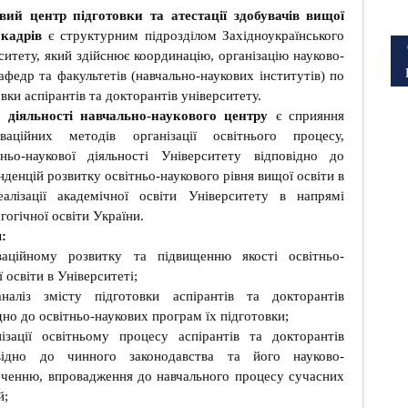
вий центр підготовки та атестації здобувачів вищої
 кадрів
є структурним підрозділом Західноукраїнського
ситету, який здійснює координацію, організацію науково-
федр та факультетів (навчально-наукових інститутів) по
вки аспірантів та докторантів університету.
діяльності навчально-наукового центру
є сприяння
ваційних методів організації освітнього процесу,
тньо-наукової діяльності Університету відповідно до
нденцій розвитку освітньо-наукового рівня вищої освіти в
еалізації академічної освіти Університету в напрямі
гогічної освіти України.
:
ваційному розвитку та підвищенню якості освітньо-
 освіти в Університеті;
наліз змісту підготовки аспірантів та докторантів
дно до освітньо-наукових програм їх підготовки;
ізації освітньому процесу аспірантів та докторантів
овідно до чинного законодавства та його науково-
ченню, впровадження до навчального процесу сучасних
й;