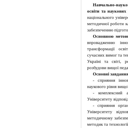
Навчально-науко
освіти та наукових
національного універ
методичної роботи ка
забезпеченню підгото
Основною метою 
впровадженню інно
трансформації осві
сучасних вимог та те
Україні та світі, р
розбудови вищої педа
Основні завдання
- сприяння інно
наукового рівня вищої
- комплексний а
Університету відпові
- сприяння орган
Університету відп
методичному забезпе
методик та технологі