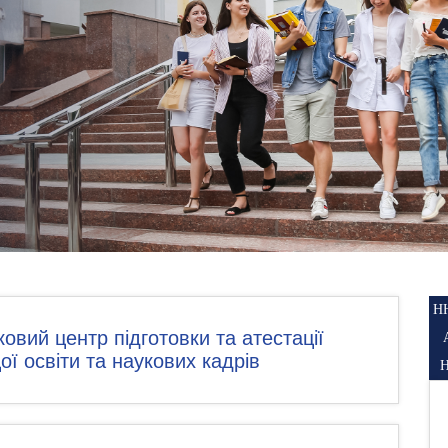
Н
овий центр підготовки та атестації
ої освіти та наукових кадрів