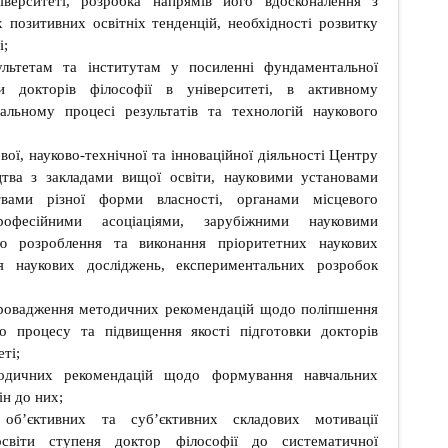
іверситеті, розробка напрямів його вдосконалення з
 позитивних освітніх тенденцій, необхідності розвитку
і;
ультетам та інститутам у посиленні фундаментальної
ки докторів філософії в університеті, в активному
альному процесі результатів та технологій наукового
ової, науково-технічної та інноваційної діяльності Центру
цтва з закладами вищої освіти, науковими установами
твами різної форми власності, органами місцевого
рофесійними асоціаціями, зарубіжними науковими
ю розроблення та виконання пріоритетних наукових
я наукових досліджень, експериментальних розробок
провадження методичних рекомендацій щодо поліпшення
ого процесу та підвищення якості підготовки докторів
еті;
одичних рекомендацій щодо формування навчальних
ін до них;
 об’єктивних та суб’єктивних складових мотивації
освіти ступеня доктор філософії до систематичної