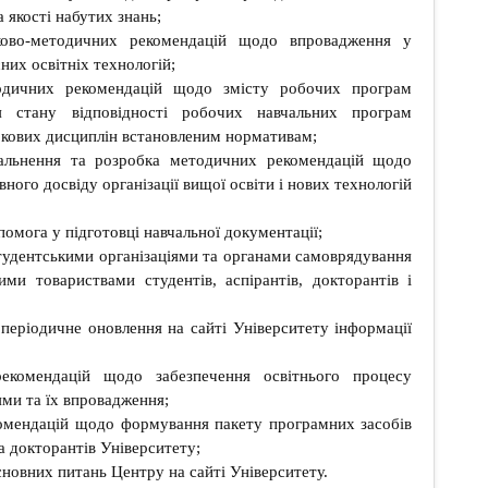
 якості набутих знань;
ково-методичних рекомендацій щодо впровадження у
них освітніх технологій;
одичних рекомендацій щодо змісту робочих програм
я стану відповідності робочих навчальних програм
ркових дисциплін встановленим нормативам;
гальнення та розробка методичних рекомендацій щодо
ного досвіду організації вищої освіти і нових технологій
омога у підготовці навчальної документації;
студентськими організаціями та органами самоврядування
ими товариствами студентів, аспірантів, докторантів і
періодичне оновлення на сайті Університету інформації
комендацій щодо забезпечення освітнього процесу
ми та їх впровадження;
омендацій щодо формування пакету програмних засобів
а докторантів Університету;
сновних питань Центру на сайті Університету.