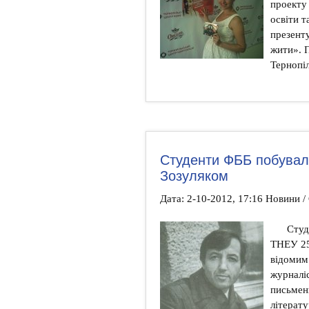
проекту
освіти 
презент
жити». П
Тернопіл
Студенти ФББ побували
Зозуляком
Дата: 2-10-2012, 17:16 Новини /
Студе
ТНЕУ 25 
відомим
журналі
письмен
літерату