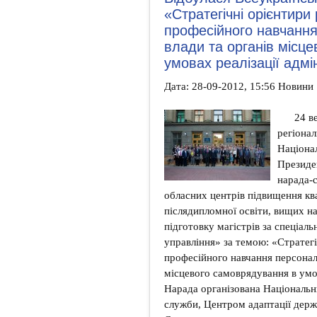
«Стратегічні орієнтири
професійного навчання
влади та органів місц
умовах реалізації адм
Дата: 28-09-2012, 15:56 Новини
24 в
регіона
Націона
Президен
нарада-с
обласних центрів підвищення квал
післядипломної освіти, вищих н
підготовку магістрів за спеціал
управління» за темою: «Стратег
професійного навчання персоналу
місцевого самоврядування в умо
Нарада організована Національн
служби, Центром адаптації держ