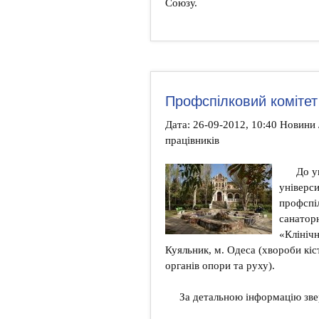
Союзу.
Профспілковий комітет
Дата: 26-09-2012, 10:40 Новини
працівників
До ув
універси
профспі
санатор
«Клініч
Куяльник, м. Одеса (хвороби кі
органів опори та руху).
За детальною інформацію зве