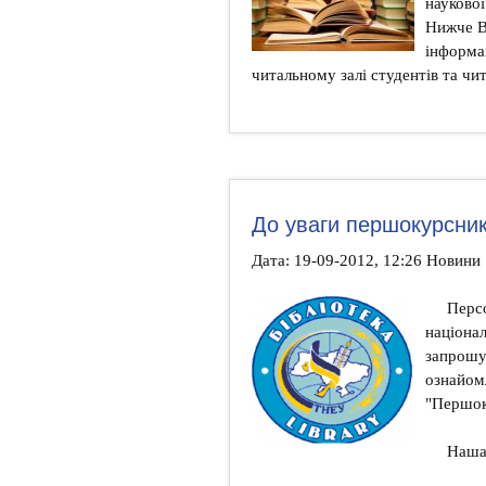
наукової
Нижче В
інформац
читальному залі студентів та чит
До уваги першокурсник
Дата: 19-09-2012, 12:26 Новини
Персо
націона
запрошує
ознайом
"Першок
Наша