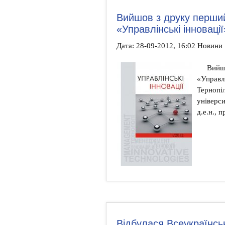
Вийшов з друку перши
«Управлінські інновації
Дата: 28-09-2012, 16:02 Новини
Вийш
«Управлі
Тернопі
універс
д.е.н., 
Відбулася Всеукраїнсь