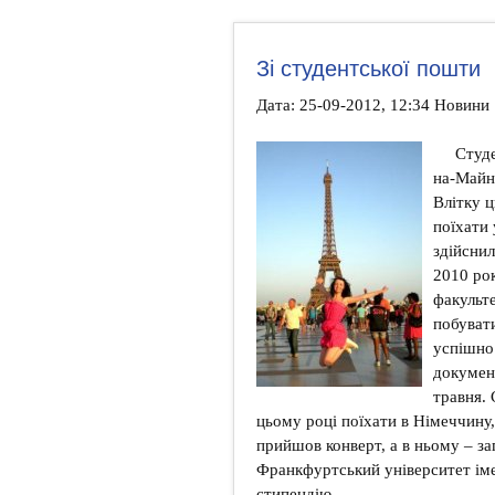
Зі студентської пошти
Дата: 25-09-2012, 12:34 Новини
Студ
на-Майн
Влітку ц
поїхати 
здійснил
2010 рок
факульт
побувати
успішно
документ
травня. 
цьому році поїхати в Німеччину, 
прийшов конверт, а в ньому – за
Франкфуртський університет імен
стипендію.