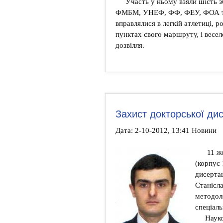
Участь у ньому взяли шість з
ФМБМ, УНЕФ, ФФ, ФЕУ, ФОА та
вправлялися в легкій атлетиці, р
пунктах свого маршруту, і весел
дозвілля.
Захист докторської дис
Дата: 2-10-2012, 13:41 Новини
11 жо
(корпус 
дисерта
Станісла
методоло
спеціаль
Науко