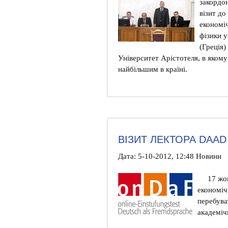
закордо
візит до
економі
фізики 
(Греція
Університет Арістотеля, в якому
найбільшим в країні.
ВІЗИТ ЛЕКТОРА DAAD
Дата: 5-10-2012, 12:48 Новини
17 жо
економіч
перебува
академіч