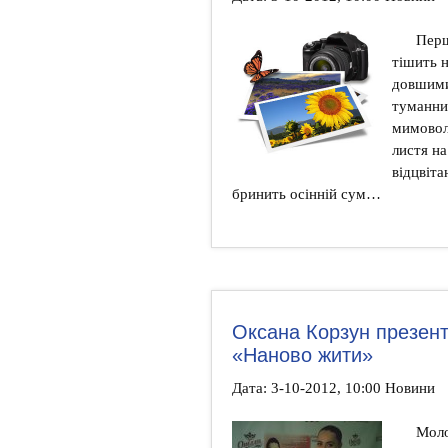
Перш
тішить 
довшими
туманним
мимоволі
листя на
відцвіта
бринить осінній сум…
Оксана Корзун презен
«Наново жити»
Дата: 3-10-2012, 10:00 Новини
Молод