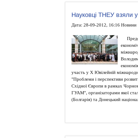
Науковці ТНЕУ взяли у
Дата: 28-09-2012, 16:16 Новини
Предс
економі
міжнарод
Володим
економік
участь у Х Ювілейній міжнародн
"Проблеми і перспективи розвит
Східної Європи в рамках Чорном
ГУАМ", організаторами якої ста
(Болгарія) та Донецький націона