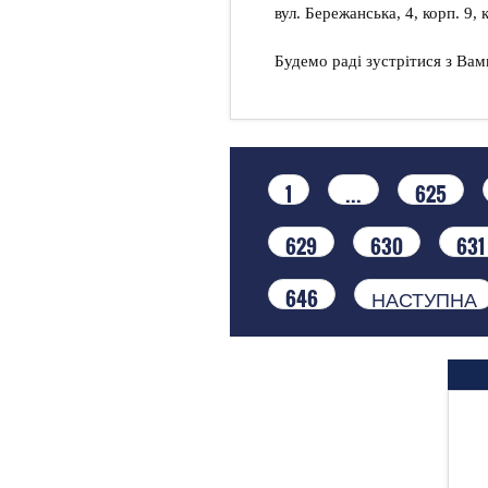
вул. Бережанська, 4, корп. 9,
Будемо раді зустрітися з Вам
1
...
625
629
630
631
646
НАСТУПНА