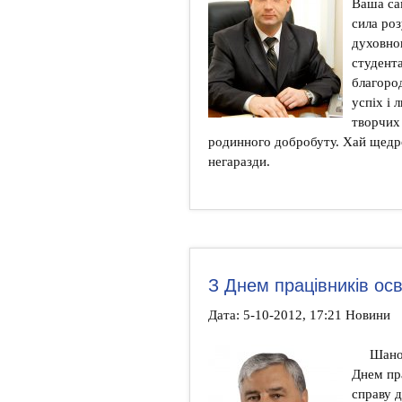
Ваша са
сила ро
духовног
студента
благоро
успіх і
творчих 
родинного добробуту. Хай щедро
негаразди.
З Днем працівників осв
Дата: 5-10-2012, 17:21 Новини
Шанов
Днем пра
справу д