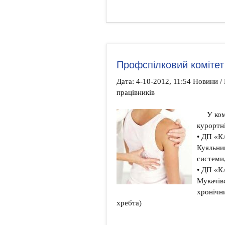
Профспілковий комітет
Дата: 4-10-2012, 11:54 Новини /
працівників
У ком
курортні
• ДП «К
Куяльник
системи,
• ДП «Кл
Мукачівс
хронічн
хребта)