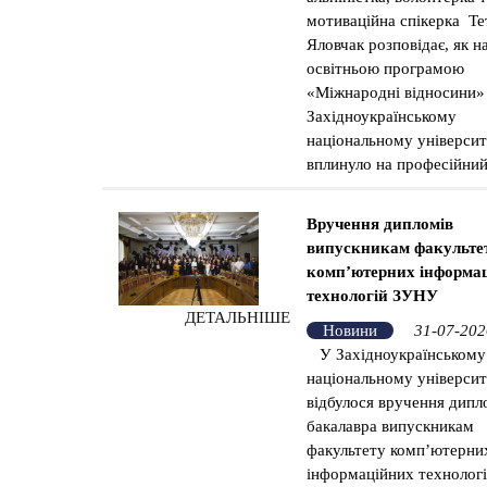
мотиваційна спікерка Те
Яловчак розповідає, як н
освітньою програмою
«Міжнародні відносини»
Західноукраїнському
національному університ
вплинуло на професійний
Вручення дипломів
випускникам факульте
комп’ютерних інформа
технологій ЗУНУ
ДЕТАЛЬНІШЕ
Новини
31-07-202
У Західноукраїнському
національному університ
відбулося вручення дипл
бакалавра випускникам
факультету комп’ютерни
інформаційних технологі