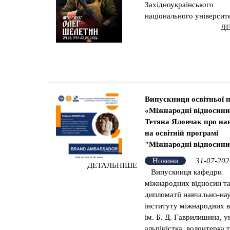
Західноукраїнського
національного університе
Д
Випускниця освітньої 
«Міжнародні відносин
Тетяна Яловчак про на
на освітній програмі
"Міжнародні відносин
Новини
31-07-202
ДЕТАЛЬНІШЕ
Випускниця кафедри
міжнародних відносин т
дипломатії навчально-на
інституту міжнародних 
ім. Б. Д. Гаврилишина, у
альпіністка, волонтерка 