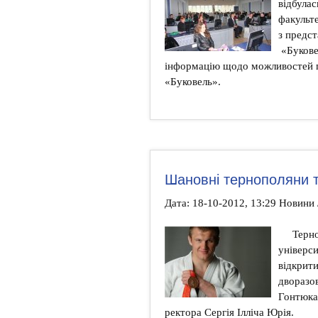
відбула
факульт
з предс
«Буковел
інформацію щодо можливостей 
«Буковель».
Шановні тернополяни та
Дата: 18-10-2012, 13:29 Новини 
Терн
універс
відкрити
дворазо
Гонтюка
ректора Сергія Ілліча Юрія.