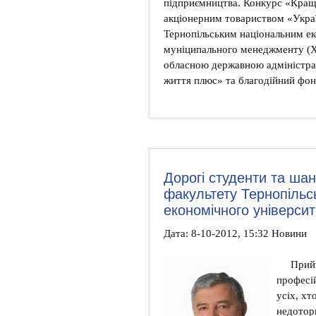
підприємництва. Конкурс «Кращ
акціонерним товариством «Украї
Тернопільським національним е
муніципального менеджменту (Х
обласною державною адміністрац
життя плюс» та благодійний фо
Дорогі студенти та ша
факультету Тернопільс
економічного університ
Дата: 8-10-2012, 15:32 Новини
Прийм
професі
усіх, хт
недоторк