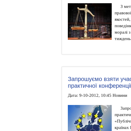
З мет
правової
якостей,
поведінк
моралі 
тиждень
Запрошуємо взяти учас
практичної конференці
Дата: 9-10-2012, 10:45 Новини
Запро
практич
«Публічн
країнах 