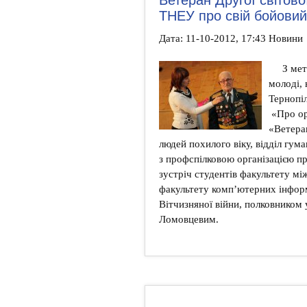
ТНЕУ про свій бойови
Дата: 11-10-2012, 17:43 Новини
З ме
молоді,
Тернопіл
«Про ор
«Ветеран
людей похилого віку, відділ гум
з профспілковою організацією п
зустріч студентів факультету м
факультету комп’ютерних інформ
Вітчизняної війни, полковником
Ломовцевим.