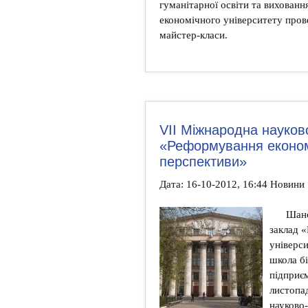
гуманітарної освіти та вихованн
економічного університету прове
майстер-класи.
VІІ Міжнародна науков
«Реформування економі
перспективи»
Дата: 16-10-2012, 16:44 Новини
Шано
заклад 
універс
школа бі
підприє
листопа
науково