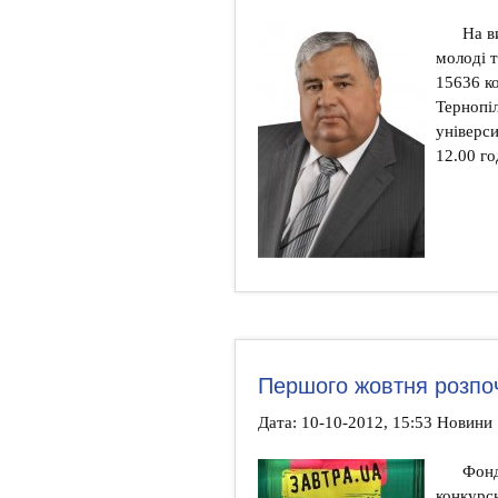
На ви
молоді т
15636 к
Тернопі
універси
12.00 го
Першого жовтня розпоч
Дата: 10-10-2012, 15:53 Новини
Фонд
конкурс