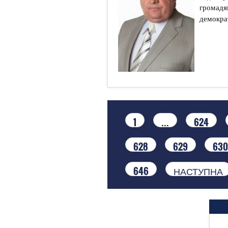
громадян
демокра
1
...
624
628
629
630
646
НАСТУПНА