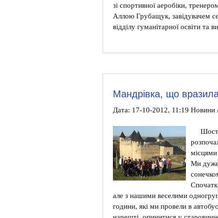
зі спортивної аеробіки, тренеро
Аллою Грубащук, завідувачем се
відділу гуманітарної освіти та
Мандрівка, що вразила
Дата: 17-10-2012, 11:19 Новини 
Шосто
розпоча
місцями 
Ми дуже
сонечком
Спочатку
але з нашими веселими одногруп
години, які ми провели в автобус
нарешті, опинитися у старовинн