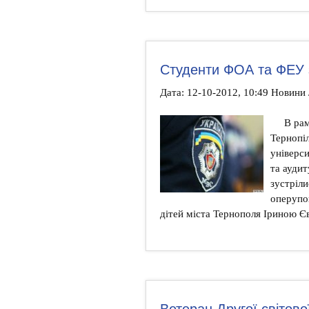
Студенти ФОА та ФЕУ зу
Дата: 12-10-2012, 10:49 Новини 
В рам
Тернопі
універси
та аудит
зустріли
оперупо
дітей міста Тернополя Іриною Є
Ветеран Другої світово