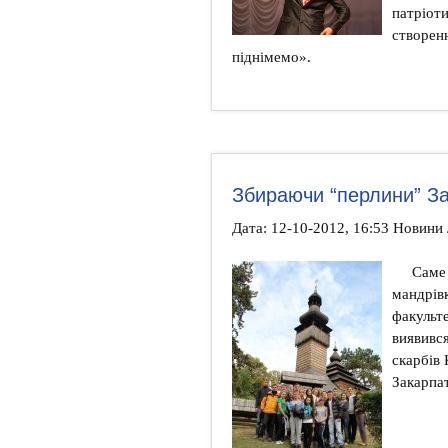
патріоти
створен
піднімемо».
Збираючи “перлини” З
Дата: 12-10-2012, 16:53 Новини 
Саме
мандрівк
факульт
виявивс
скарбів
Закарпат