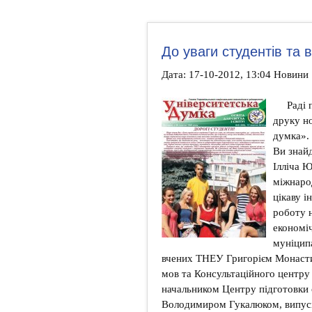
До уваги студентів та 
Дата: 17-10-2012, 13:04 Новини
Раді 
друку н
думка».
Ви знайд
Ілліча Ю
міжнарод
цікаву 
роботу н
економі
муніцип
вчених ТНЕУ Григорієм Монасти
мов та Консультаційного центру
начальником Центру підготовки 
Володимиром Гукалюком, випу