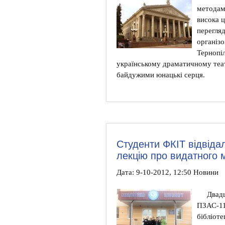
методам
висока ц
перегля
організо
Тернопі
українському драматичному теат
байдужими юнацькі серця.
Студенти ФКІТ відвіда
лекцію про видатного
Дата: 9-10-2012, 12:50 Новини
Двадц
ПЗАС-11
бібліот