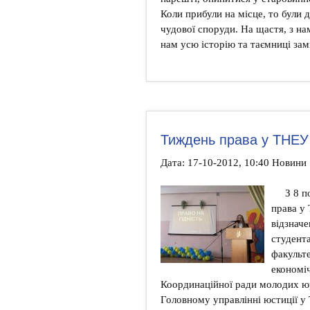
Коли прибули на місце, то були 
чудової споруди. На щастя, з на
нам усю історію та таємниці зам
Тиждень права у ТНЕУ
Дата: 17-10-2012, 10:40 Новини
З 8 п
права у 
відзнач
студент
факульт
економіч
Координаційної ради молодих юр
Головному управлінні юстиції у Т