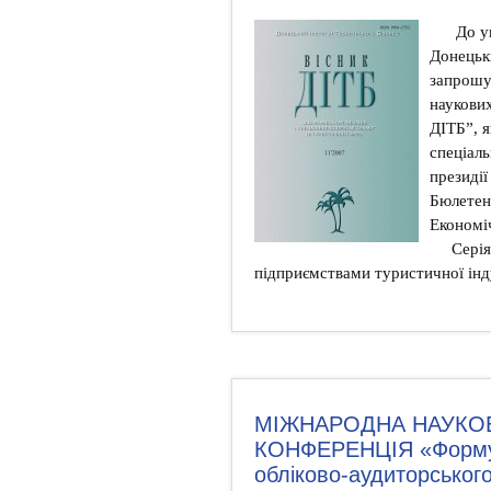
До ув
Донецьк
запрошує
наукови
ДІТБ”, 
спеціал
президії
Бюлетень
Економі
Серія
підприємствами туристичної інду
МІЖНАРОДНА НАУКОВ
КОНФЕРЕНЦІЯ «Формува
обліково-аудиторськог