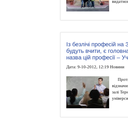
видатно
Із безлічі професій на 
будуть вчити, є головна
назва цій професії – У
Дата: 9-10-2012, 12:19 Новини
Прот
відзначи
залі Тер
універси