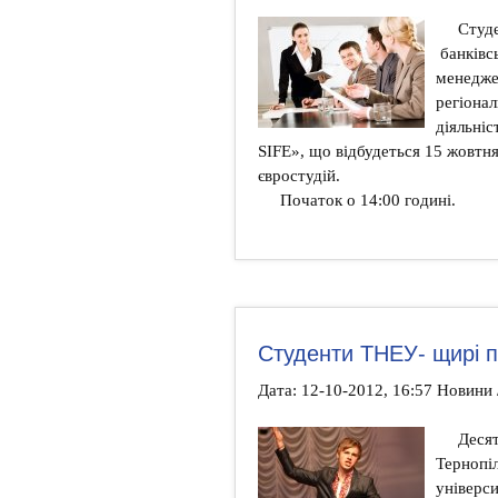
Студ
банківс
менедже
регіонал
діяльніс
SIFE», що відбудеться 15 жовтн
євростудій.
Початок о 14:00 годині.
Студенти ТНЕУ- щирі п
Дата: 12-10-2012, 16:57 Новини 
Десят
Тернопі
універси