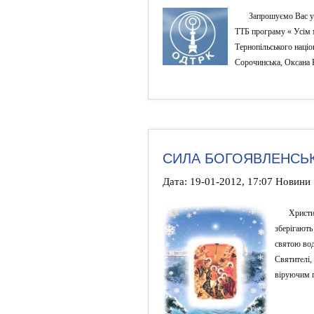
Запрошуємо Вас у 
ТТБ програму « Усім 
Тернопільського націо
Сорочинська, Оксана 
СИЛА БОГОЯВЛЕНСЬ
Дата: 19-01-2012, 17:07 Новини
Христи
зберігають
святою вод
Святителі,
віруючим п