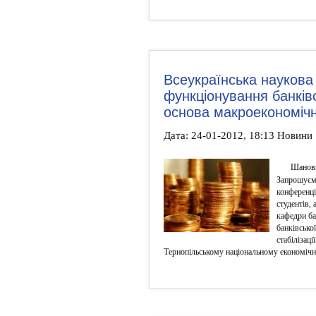
Всеукраїнська наукова
функціонування банківс
основа макроекономічно
Дата: 24-01-2012, 18:13 Новини
Шановн
Запрошуємо
конференц
студентів,
кафедри ба
банківсько
стабілізац
Тернопільському національному економічн