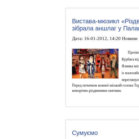
Вистава-мюзикл «Різдв
зібрала аншлаг у Пала
Дата: 16-01-2012, 14:20 Новини
Протяг
Курбаса ві
Ялинка міс
із малозаб
переглянул
Перед початком кожної міський голова Терн
новорічно-різдвяними святами.
Сумуємо