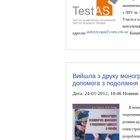
економічно
з ЛНУ ім. 
Участь в і
консультац
andriytsyapa@wunu.edu.ua
адресою
. Кінце
Вийшла з друку моног
допомога з подолання б
Дата: 24-01-2012, 18:46 Новини
В моно
теоретични
різними кр
етапи стра
розроблено