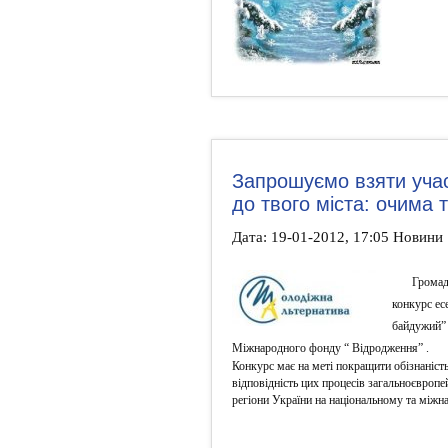
Запрошуємо взяти учас
до твого міста: очима 
Дата: 19-01-2012, 17:05 Новини
Громад
конкурс ес
байдужий” 
Міжнародного фонду “ Відродження” .
Конкурс має на меті покращити обізнаніст
відповідність цих процесів загальноєвроп
регіони України на національному та міжн