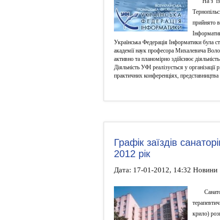
На з’ ї
Тернопільс
прийнято в
Інформати
Українська Федерація Інформатики була ств
академії наук професора Михалевича Воло
активно та планомірно здійснює діяльність
Діяльність УФІ реалізується у організації р
практичних конференціях, представництва
Графік заїздів cанато
2012 рік
Дата: 17-01-2012, 14:32 Новини
Санато
терапевтич
крило) роз