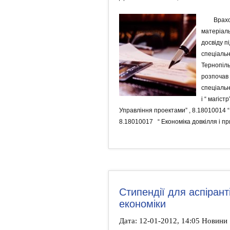
Врахо
матеріаль
досвіду п
спеціальн
Тернопіль
розпочав 
спеціальн
і “ магіс
Управління проектами” , 8.18010014 
8.18010017 “ Економіка довкілля і пр
Стипендії для аспірант
економіки
Дата: 12-01-2012, 14:05 Новини