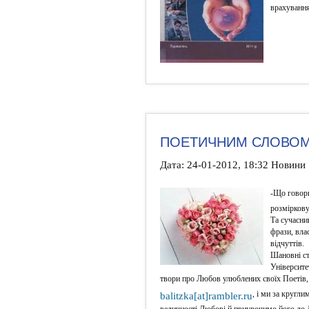
врахування
ПОЕТИЧНИМ СЛОВОМ
Дата: 24-01-2012, 18:32 Новини
-Що говори
розміркову
Та сучасни
фрази, вла
відчуттів.
Шановні ст
Університе
твори про Любов улюблених своїх Поетів,
, і ми за кругл
balitzka[at]rambler.ru
величності Любові й приурочимо його до 