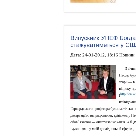
Випускник УНЕФ Богда
стажуватиметься у СШ
Дата: 24-01-2012, 18:16 Новини 
З січн
Пассау буд
теорії — в
півроку пр
http://en
(
найвідоміши
Гарвардського професора були настільки п
дисертаційні напрацювання, здійснені у Па
обов’ язкової — оплати за навчання. « Я 
науковцями у моїй дослідницькій сфері» ,