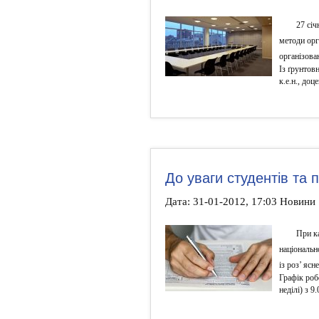
27 січ
методи орга
організова
Із ґрунтов
к.е.н., доц
До уваги студентів та 
Дата: 31-01-2012, 17:03 Новини
При ка
національн
із роз’ яс
Графік роб
неділі) з 9