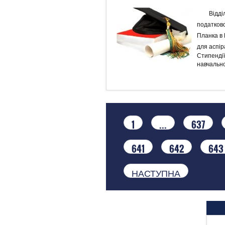
Відді
податково
Планка в 
для аспір
Стипендії
навчально
1
...
637
641
642
643
НАСТУПНА