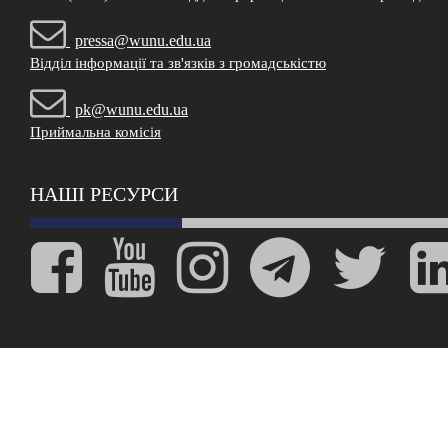
pressa@wunu.edu.ua
Відділ інформації та зв'язків з громадськістю
pk@wunu.edu.ua
Приймальна комісія
НАШІ РЕСУРСИ