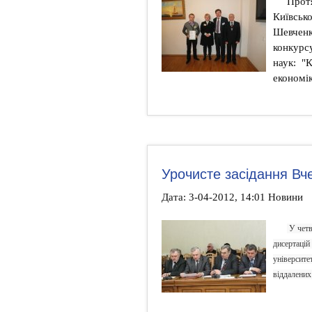
Протя
Київсько
Шевченка
конкурсу
наук: "К
економі
Урочисте засідання Вч
Дата: 3-04-2012, 14:01 Новини
У четве
дисертацій
університе
віддалених