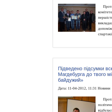
Протя
комітет
першіст
викладац
допоміжн
спартакі
Підведено підсумки все
Магдебурга до твого мі
байдужий»
Дата: 11-04-2012, 11:31 Новини
Протя
політич
відбулас