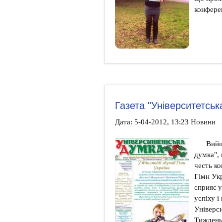
конферен
Газета "Університетськ
Дата: 5-04-2012, 13:23 Новини
Вийш
думка", 
честь ко
Гімн Укр
сприяє у
успіху і
Універс
Тиждень