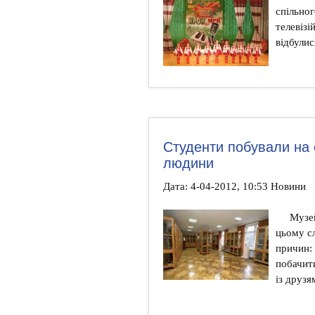
спільно
телевізі
відбулис
Студенти побували на е
людини
Дата: 4-04-2012, 10:53 Новини
Музей
цьому сл
причин: 
побачит
із друзя