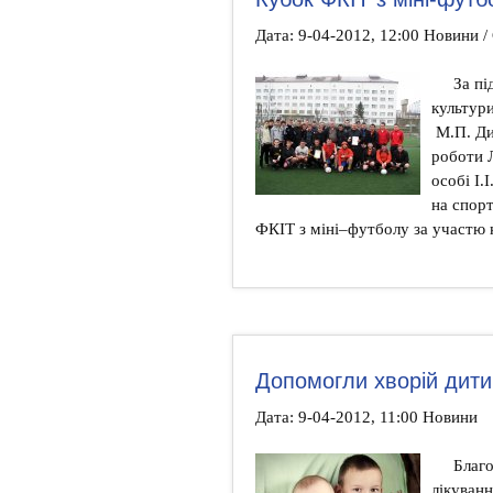
Дата: 9-04-2012, 12:00 Новини /
За пі
культури
М.П. Див
роботи Л
особі І.
на спор
ФКІТ з міні–футболу за участю к
Допомогли хворій дити
Дата: 9-04-2012, 11:00 Новини
Благо
лікуван