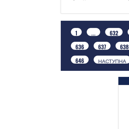
1
...
632
636
637
638
646
НАСТУПНА