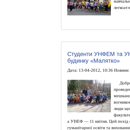
навчальн
легкоатл
Студенти УНФЕМ та У
будинку «Малятко»
Дата: 13-04-2012, 10:36 Новини 
Добр
проведе
мешканц
вогником
люди що
факульт
а УНЕФ — 11 квітня. Цей похід 
гуманітарної освіти та вихованн