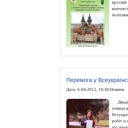
круглий 
контекст
політики
Перемога у Всеукраїнс
Дата: 6-04-2012, 10:30 Новини
Двадц
універси
Всеукра
робіт із
що прох