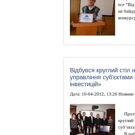
есе “Від
не байду
конкурсу
Відбувся круглий стіл 
управління суб’єктами
інвестицій»
Дата: 10-04-2012, 13:26 Новини
Прот
круглий 
суб’єкт
В роб