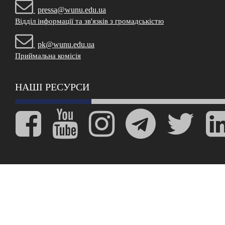
pressa@wunu.edu.ua
Відділ інформації та зв'язків з громадськістю
pk@wunu.edu.ua
Приймальна комісія
НАШІ РЕСУРСИ