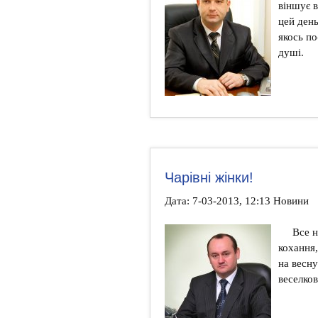
віншує в
цей ден
якось п
душі.
Чарівні жінки!
Дата: 7-03-2013, 12:13 Новини
Все н
кохання,
на весн
веселко