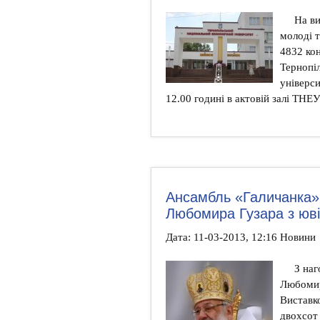
На ви
молоді т
4832 ко
Тернопі
універси
12.00 годині в актовій залі ТНЕУ
Ансамбль «Галичанка»
Любомира Гузара з юв
Дата: 11-03-2013, 12:16 Новини
З наг
Любомир
Виставко
двохсот 