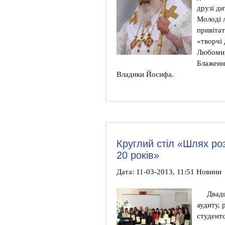
друзі д
Молоді л
привіта
«творчі
Любомир
Блаженн
Владики Йосифа.
Круглий стіл «Шлях роз
20 років»
Дата: 11-03-2013, 11:51 Новини
Двад
аудиту, 
студентс