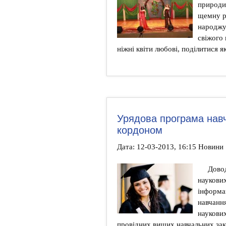
природи.
щемну р
народжу
свіжого 
ніжні квіти любові, поділитися я
Урядова програма навч
кордоном
Дата: 12-03-2013, 16:15 Новини
Довод
наукови
інформац
навчання
наукових
провідних вищих навчальних зак