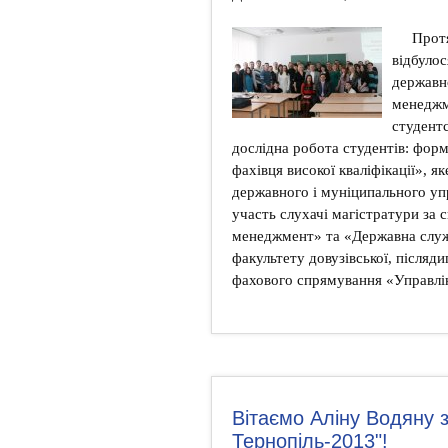
Прот
відбулос
державн
менеджм
студентс
дослідна робота студентів: фор
фахівця високої кваліфікації», я
державного і муніципального упр
участь слухачі магістратури за
менеджмент» та «Державна служба
факультету довузівської, післяди
фахового спрямування «Управлін
Вітаємо Аліну Водяну з
Тернопіль-2013"!