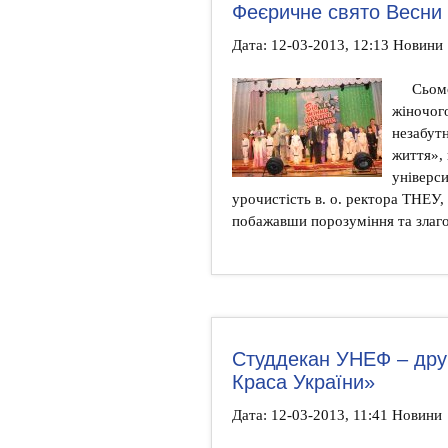
Феєричне свято Весни 
Дата: 12-03-2013, 12:13 Новини
Сьом
жіночог
незабут
життя»,
універси
урочистість в. о. ректора ТНЕУ
побажавши порозуміння та злаго
Cтуддекан УНЕФ – друг
Краса України»
Дата: 12-03-2013, 11:41 Новини