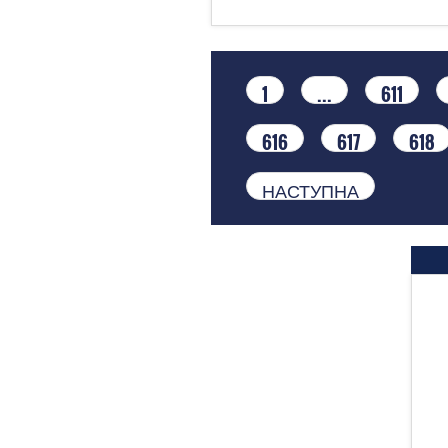
1
...
611
616
617
618
НАСТУПНА