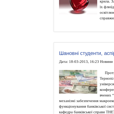
крила. З
їх флюїд
освітлю
справжн
Шановні студенти, аспі
Дата: 18-03-2013, 16:23 Новини
Протя
Тернопі
універси
конферен
вчених 
механізмі забезпечення макроеко
функціонування банківської сист
кафедра банківської справи ТНЕ