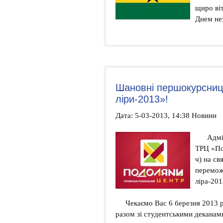
щиро віт
Днем не
Шановні першокурсниці
ліри-2013»!
Дата: 5-03-2013, 14:38 Новини
Адмін
ТРЦ «Под
ч) на св
перемож
ліра-20
Чекаємо Вас 6 березня 2013 р
разом зі студентськими деканам