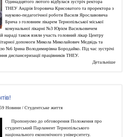
Одинадцятого лютого відбулася зустріч ректора
ТНЕУ Андрія Ігоровича Крисоватого та проректора з
науково-педагогічної роботи Василя Ярославовича
Брича з головним лікарем Тернопільської міської
комунальної лікарні №3 Юрієм Васильовичем
й нараді також взяли участь головний лікар Центру
нітарної допомоги Микола Миколайович Медвідь та
єю №6 Ірина Володимирівна Бородайко. Під час зустрічі
ння диспансеризації працівників ТНЕУ.
Детальніше
тів!
:59 Новини / Студентське життя
Пропонуємо до обговорення Положення про
студентський Парламент Тернопільського
національного економічного університету.