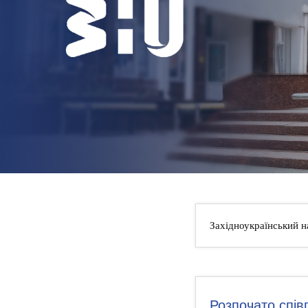
НОВИНИ
КОНТАКТИ
Західноукраїнський н
Розпочато спі