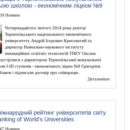
ньою школою - економічним ліцеєм №9
:09 Новини
Чотирнадцятого лютого 2014 року ректор
Тернопільського національного економічного
університету Андрій Ігорович Крисоватий та
директор Навчально-наукового інституту
інноваційних освітніх технологій ТНЕУ Оксана
устрілися з директором Тернопільської комунальної
ли І-ІІІ ступенів - економічного ліцею №9 Григорієм
аком і підписали договір про співпрацю.
Детальніше
іжнародний рейтинг університетів світу
king of World's Universities
:47 Новини