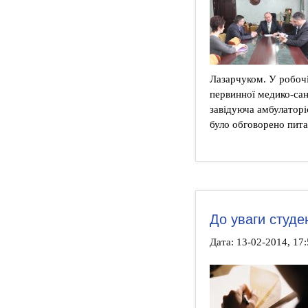
Лазарчуком. У робочі
первинної медико-са
завідуюча амбулаторі
було обговорено пита
До уваги студен
Дата: 13-02-2014, 17