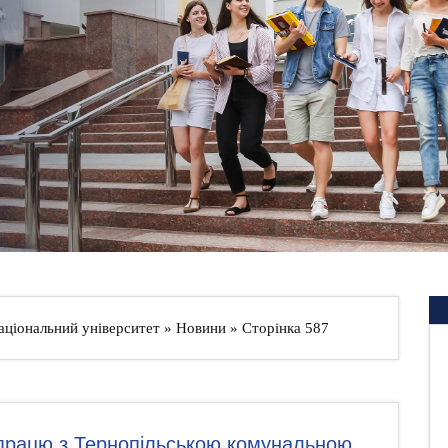
аціональний університет
»
Новини
» Сторінка 587
впрацю з Тернопільською комунальною