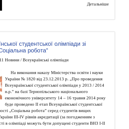
Детальніше
їнської студентської олімпіади зі
„Соціальна робота”
11 Новини / Всеукраїнські олімпіади
На виконання наказу Міністерства освіти і науки
України № 1820 від 23.12.2013 р. „Про проведення
Всеукраїнської студентської олімпіади у 2013 / 2014
н.р.” на базі Тернопільського національного
економічного університету 14 – 16 травня 2014 року
буде проведено ІІ етап Всеукраїнської студентської
ьності „Соціальна робота” серед студентів вищих
країни ІІІ-ІV рівнів акредитації (за погодженням з
сті в олімпіаді можуть бути допущені студенти ВНЗ І-ІІ