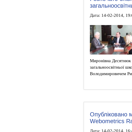
загальноосвіт
Дата: 14-02-2014, 19
Миронівна Десятнюк з
загальноосвітньої шко
Володимировичем Риб
Опубліковано м
Webometrics Ran
Дата: 14-02-2014, 16