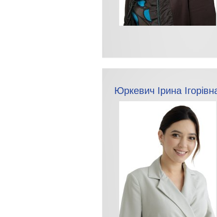
Юркевич Ірина Ігорівн