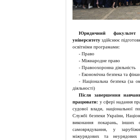
Юридичний факультет З
університету
здійснює підготовк
освітніми програмами:
- Право
- Міжнародне право
- Правоохоронна діяльність
- Економічна безпека та фіна
- Національна безпека (за 
діяльності)
Після завершення навчан
працювати:
у сфері надання пра
судової влади, національної по
Службі безпеки України, Націо
виконання покарань, інших 
самоврядування, у зарубіж
міжурядових та неурядових 