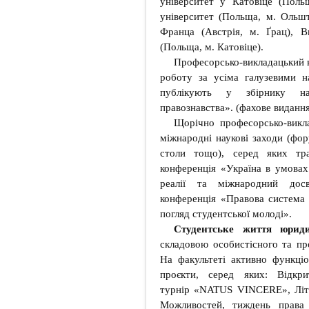
університет у Катовіце (Поль
університет (Польща, м. Ольшт
Франца (Австрія, м. Ґрац), 
(Польща, м. Катовіце).
Професорсько-викладацький к
роботу за усіма галузевими н
публікують у збірнику на
правознавства». (фахове видання 
Щорічно професорсько-викла
міжнародні наукові заходи (фору
столи тощо), серед яких тра
конференція «Україна в умовах
реалії та міжнародний досв
конференція «Правова система У
погляд студентської молоді».
Студентське життя юрид
складовою особистісного та пр
На факультеті активно функціо
проєкти, серед яких: Відкрит
турнір «NATUS VINCERE», Лі
Можливостей, тиждень права