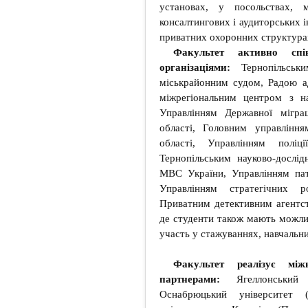
установах, у посольствах, м
консалтингових і аудиторських і
приватних охоронних структурах
Факультет активно сп
організаціями:
Тернопільськи
міськрайонним судом, Радою ад
міжрегіональним центром з на
Управлінням Державної міграц
області, Головним управління
області, Управлінням поліц
Тернопільським науково-дослі
МВС України, Управлінням патр
Управлінням стратегічних ро
Приватним детективним агентс
де студенти також мають можлив
участь у стажуваннях, навчальн
Факультет реалізує між
партнерами:
Ягеллонський 
Оснабрюцький університет 