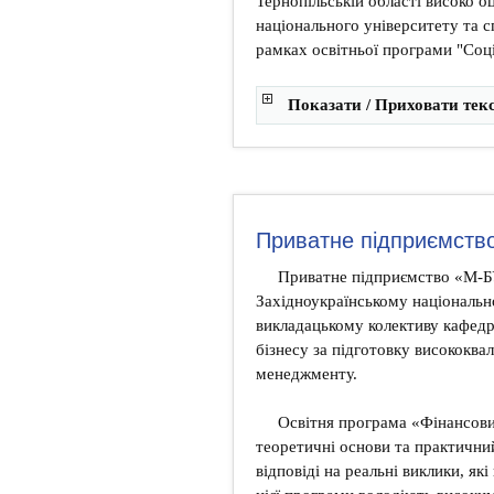
Тернопільській області високо о
національного університету та 
рамках освітньої програми "Соці
Показати / Приховати тек
Приватне підприємств
Приватне підприємство «М-Б
Західноукраїнському національн
викладацькому колективу кафедр
бізнесу за підготовку висококва
менеджменту.
Освітня програма «Фінансов
теоретичні основи та практичний
відповіді на реальні виклики, як