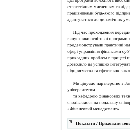
цієї програми володіють високим
стратегічним мисленням та ліде
працівниками будь-якого підприє
адаптуватися до динамічних умо
Під час проходження передд
випускники освітньої програми
продемонстрували практичні на
сфері управління фінансами суб'
прикладних проблем в процесі п
дозволило їм успішно інтегрува
підприємства та ефективно викон
Ми цінуємо партнерство з За
університетом
та кафедрою фінансових техно
сподіваємося на подальшу співп
«Фінансовий менеджмент».
Показати / Приховати тек