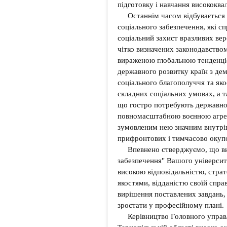
підготовку і навчання висококва
Останнім часом відбувається 
соціального забезпечення, які 
соціальний захист вразливих вер
чітко визначених законодавство
вираженою глобальною тенденці
державного розвитку країн з д
соціального благополуччя та яко
складних соціальних умовах, а т
що гостро потребують державної 
повномасштабною воєнною агресі
зумовленим нею значним внутрі
прифронтових і тимчасово окуп
Впевнено стверджуємо, що ви
забезпечення" Вашого університ
високою відповідальністю, стра
якостями, відданістю своїй спра
вирішення поставлених завдань
зростати у професійному плані.
Керівництво Головного управ