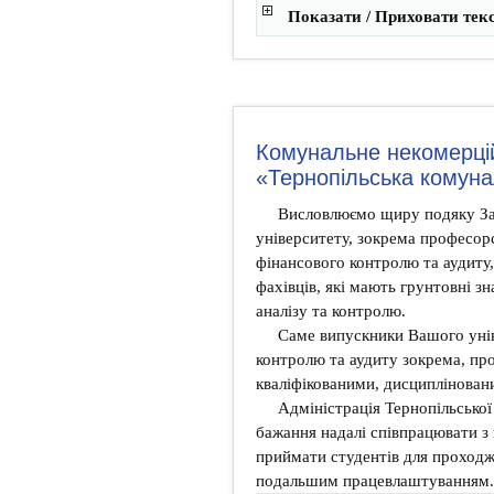
Показати / Приховати тек
Комунальне некомерці
«Тернопільська комуна
Висловлюємо щиру подяку За
університету, зокрема професор
фінансового контролю та аудиту,
фахівців, які мають грунтовні зн
аналізу та контролю.
Саме випускники Вашого унів
контролю та аудиту зокрема, про
кваліфікованими, дисциплінован
Адміністрація Тернопільської
бажання надалі співпрацювати 
приймати студентів для проходж
подальшим працевлаштуванням.