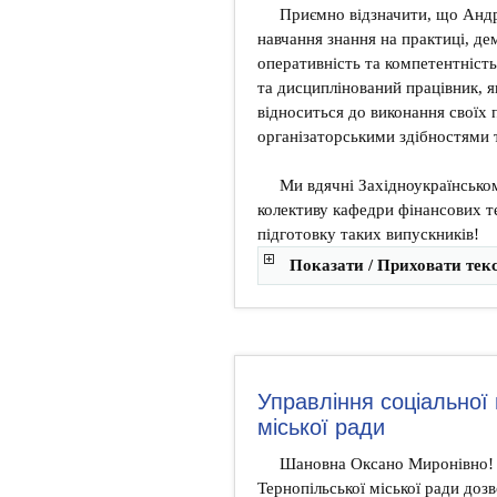
Приємно відзначити, що Андрі
навчання знання на практиці, де
оперативність та компетентніст
та дисциплінований працівник, я
відноситься до виконання своїх п
організаторськими здібностями т
Ми вдячні Західноукраїнсько
колективу кафедри фінансових те
підготовку таких випускників!
Показати / Приховати тек
Управління соціальної 
міської ради
Шановна Оксано Миронівно! В
Тернопільської міської ради доз