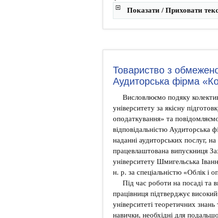
Показати / Приховати тек
Товариство з обмежено
Аудиторська фірма «К
Висловлюємо подяку колектив
університету за якісну підготовк
оподаткування» та повідомляєм
відповідальністю Аудиторська фі
наданні аудиторських послуг, н
працевлаштована випускниця Зах
університету Шмигельська Іванн
н. р. за спеціальністю «Облік i 
Під час роботи на посаді та 
працівниця підтверджує високий 
університеті теоретичних знань
навички, необхідні для подальшо