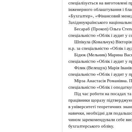
спеціалізується на виготовлені 
інженерного облаштування і бла
«Бухгалтер», «Фінансовий мене
Західноукраїнського національно
Бесараб (Прокоп) Ольга Степа
спеціальністю «Облік і аудит у с
Шпікула (Ковальчук) Вікторія
н.р. за спеціальністю «Облік і а
Бідюк (Мельник) Марина Васил
спеціальністю «Облік і аудит у 
Філик (Велещук) Марія Іванів
спеціальністю «Облік і аудит у 
Мірза Анастасія Романівна. П
спеціальністю «Облік і оподатку
Під час роботи на посадах та
працівники щоразу підтверджуют
в університеті теоретичних зна
навички, необхідні для подальшо
чином зарекомендували себе вис
бухгалтерського обліку.