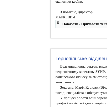
економіки країни.
З повагою, ди
МАРКЕВИЧ
Показати / Приховати тек
Тернопільське відділ
Вельмишановна ректор, висл
педагогічному колективу ЗУНУ, 
банківського бізнесу за змістов
випускників.
Зокрема, Марія Куриляк (Віл
посаді спеціаліста з обслуговуван
У процесі роботи вони зарек
професіоналів, які здатні виріш