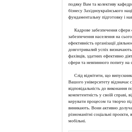
подяку Вам та колективу кафедр
бізнесу Західноукраїнського нац
фундаментальну підготовку і на
Кадрове забезпечення сфери с
забезпечення населення на сього
ефективність організації діяльнос
довготривалий успіх визначають
фахівців, здатних ефективно дія
сфери та невпинного попиту на с
Слід відмітити, що випускник
Вашого університету відзначає 
відповідальність до виконання по
компетентність у своїй справі, в
керувати процесом та творчо пі
виникають. Вони активно долуча
різноманітні соціальні проєкти, 
мобільні.