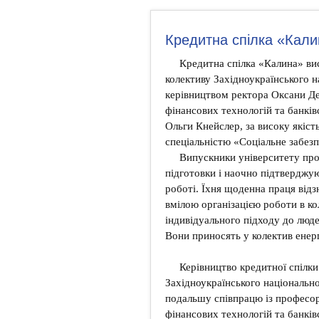
Кредитна спілка «Кал
Кредитна спілка «Калина» ви
колективу Західноукраїнського н
керівництвом ректора Оксани Де
фінансових технологій та банківс
Ольги Кнейслер, за високу якіст
спеціальністю «Соціальне забез
Випускники університету про
підготовки і наочно підтверджую
роботі. Їхня щоденна праця відз
вмілою організацією роботи в к
індивідуального підходу до люд
Вони приносять у колектив енерг
Керівництво кредитної спілки
Західноукраїнського національно
подальшу співпрацю із професо
фінансових технологій та банківс