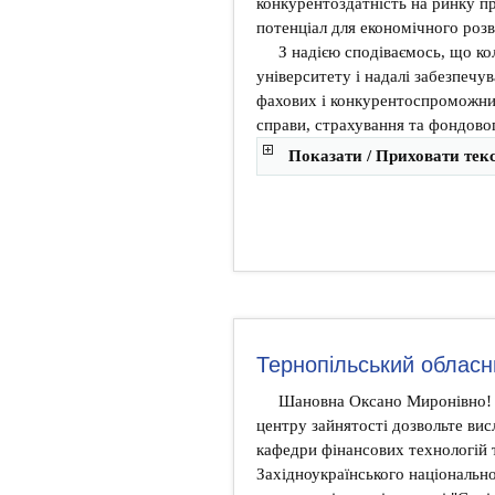
конкурентоздатність на ринку пр
потенціал для економічного розв
З надією сподіваємось, що ко
університету і надалі забезпечу
фахових і конкурентоспроможних 
справи, страхування та фондово
Показати / Приховати тек
Тернопільський обласн
Шановна Оксано Миронівно! В
центру зайнятості дозвольте ви
кафедри фінансових технологій т
Західноукраїнського національно