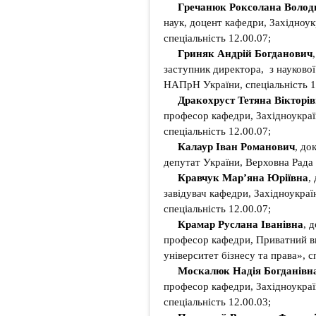
Гречанюк Роксолана Волод
наук, доцент кафедри, Західноук
спеціальність 12.00.07;
Гриняк Андрій Богданович
заступник директора, з наукової
HAПpH України, спеціальність 1
Дракохруст Тетяна Вікторі
професор кафедри, Західноукраї
спеціальність 12.00.07;
Калаур Іван Романович
, до
депутат України, Верховна Рада 
Кравчук Мар’яна Юріївна
,
завідувач кафедри, Західноукраї
спеціальність 12.00.07;
Крамар Руслана Іванівна
, 
професор кафедри, Приватний в
університет бізнесу та права», с
Москалюк Надія Богданівн
професор кафедри, Західноукраї
спеціальність 12.00.03;