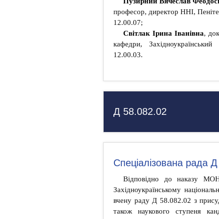
Пузирний Вячеслав Феодос
професор, директор ННІ, Пенітен
12.00.07;
Світлак Ірина Іванівна
, до
кафедри, Західноукраїнський 
12.00.03.
Д 58.082.02
Спеціалізована рада Д
Відповідно до наказу МО
Західноукраїнському національн
вчену раду Д 58.082.02 з прису
також наукового ступеня кан