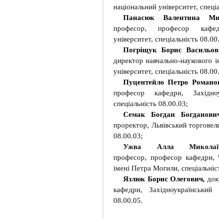
національний університет, спеціа
Панасюк Валентина Ми
професор, професор кафедр
університет, спеціальність 08.00
Погріщук Борис Васильо
директор навчально-наукового і
університет, спеціальність 08.00
Пуцентейло Петро Романо
професор кафедри, Західноу
спеціальність 08.00.03;
Семак Богдан Богданов
проректор, Львівський торговель
08.00.03;
Ужва Алла Миколаї
професор, професор кафедри, 
імені Петра Могили, спеціальніс
Язлюк Борис Олегович,
док
кафедри, Західноукраїнський 
08.00.05.