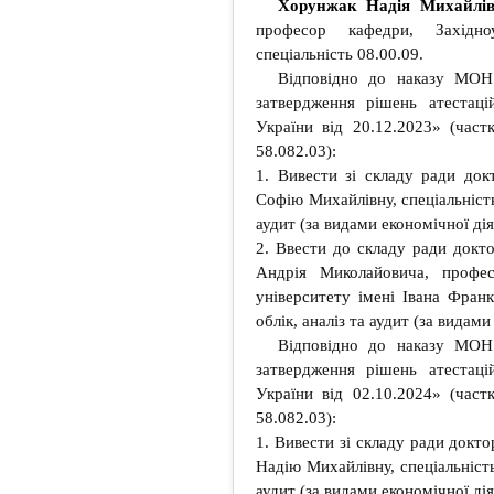
Хорунжак Надія Михайлі
професор кафедри, Західноу
спеціальність 08.00.09.
Відповідно до наказу МОН
затвердження рішень атестацій
України від 20.12.2023» (част
58.082.03):
1. Вивести зі складу ради до
Софію Михайлівну, спеціальність
аудит (за видами економічної дія
2. Ввести до складу ради докт
Андрія Миколайовича, профес
університету імені Івана Франк
облік, аналіз та аудит (за видами
Відповідно до наказу МОН
затвердження рішень атестацій
України від 02.10.2024» (част
58.082.03):
1. Вивести зі складу ради докт
Надію Михайлівну, спеціальність
аудит (за видами економічної дія