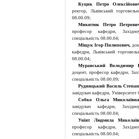
Куцик Петро Олексійов
ректор, Львівський торговельн
08.00.09;
Микитюк Петро Петров
професор кафедри, Західноу
спеціальність 08.00.04;
Міщук Ігор Пилипович,
док
кафедри, Львівський торговельн
08.00.04;
Муравський Володимир 
доцент, професор кафедри, Захі
спеціальність 08.00.09;
Рудницький Василь Степа
завідувач кафедри, Університет б
Собко Ольга Миколаївн
завідувач кафедри, Західноу
спеціальність 08.00.04;
Уніят Людмила Миколаї
професор кафедри, Західноу
спеціальність 08.00.04;