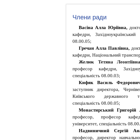
Члени ради
Васіна Алла Юріївна,
докт
кафедри, Західноукраїнський 
08.00.05;
Гречан Алла Павлівна,
док
кафедри, Національний транспорт
Желюк Тетяна Леонтіївн
професор кафедри, Західноу
спеціальність 08.00.03;
Кифяк Василь Федорови
заступник директора, Черніве
Київського державного тор
спеціальність 08.00.05;
Монастирський Григорій
професор, професор кафедр
університет, спеціальність 08.00
Надвиничний Сергій Ан
професор, директор навчально-