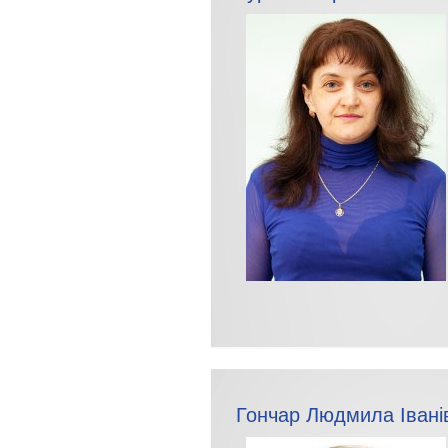
Гончар Людмила Івані