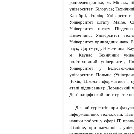
радіоелектроніки, м. Мінськ, 
університет, Білорусь; Технічни
Калабрії, Італія; Університе
Університет штату Maine, 
Університет штату Південна
Німеччина; Університет техн
Університет прикладних наук, Б
наук, Дортмунд, Німеччина; Кау
м. Каунас; Технічний уніве
політехнічний університет, П
Університет у Бєльсько-Бя
університет, Польща ;Універси
Чехія; Школа інформатики і с
етапі підписання); Лоренський у
Деґґендорфський інститут техно
Для абітурієнтів при факул
інформаційних технологій. Нав
навики роботи у сфері ІТ, прац
Пізніше, при навчанні в уніве