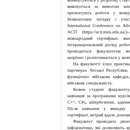
конвертуються у розробку старт
виконується за вимогою замо
презентують роботи у конку
безкоштовну поїздку і уча
International Conference on Ad
ACIT (https://acit.tneu.edu.
міжнародний сертифікат, яки
інтернаціональний досвід робо
проводиться факультетом ко
щорічно і розпочинається у жовт
На факультеті існує практик
партнерах Чеської Республіки
функціонує військова кафедра
військову спеціальність.
Кожен студент факультет
навчання за програмами курсів
C++, C#), кібербезпеки, адмі
Після навчання у випадку у
сертифікат, котрий вдало допов
Факультет проводить двое
інформатики, які дозволяють к