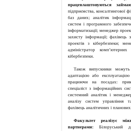
працевлаштовуються займа
підприємства, консалтингової ф
баз даних; аналітик інформац
систем і програмного забезпече
інформатизації; менеджер проек
захисту інформації; фахівець з
проектів з кібербезпеки; мен
адміністратор комп’ютерних
кібербезпеки.
Також випускники можуть 
адаптацією або експлуатацією
працюючи на посадах: прикл
спеціаліст з інформаційних сис
системний аналітик і менедже
аналізу систем управління т
фахівець аналітичних і планових 
Факультет реалізує між
партнерами:
Білоруський де