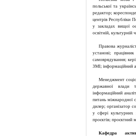
польської та українс
редактор; кореспонде
центрів Республіки П
у закладах вищої о
освітній, культурній 
Правова журналіст
установі; працівни
самоврядування; кері
ЗМІ; інформаційний а
Менеджмент соціок
державної влади т
інформаційний аналіт
питань міжнародної с
дилер; організатор с
у сфері культурних 
проєктів; проєктний 
Кафедра акт