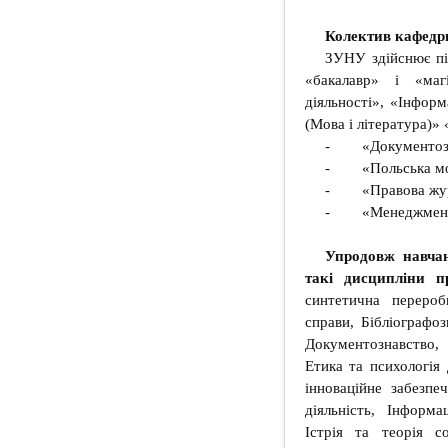
Колектив кафедри
ЗУНУ здійснює під
«бакалавр» і «маг
діяльності», «Інформ
(Мова і література)»
- «Документознав
- «Польська мова 
- «Правова жур
- «Менеджмент с
Упродовж навчан
такі дисципліни п
синтетична перероб
справи, Бібліографоз
Документознавство,
Етика та психологія 
інноваційне забезпеч
діяльність, Інформа
Істрія та теорія со