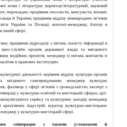
ької мови і літератури; коректор/літературний, науковий
нт; перекладач; працівник посольств, консульств, візових
ольща й України; працівник відділу міжнародних зв’язків
світи України та Польщі; контент-менеджер; блогер в
чи іншій сфері.
ика: працівник підрозділу з питань захисту інформації в
к прес-служби органів державної влади та мвсцевого
вник медійних проєктів; менеджер із питань контактів зі
налітик в правових інституціях.
ультурної діяльності: керівник відділу культури органів
а місцевого самоврядування; менеджер культури;
ик; фахівець у сфері зв’язків з громадськістю; експерт з
півпраці у культурно-освітній та мистецькій сферах; арт-
оціокультурного сервісу та культурних заходів; менеджер
і креативних індустрій; куратор культурно-мистецьких
менеджер у культурно-мистецькій сфері.
ивно співпрацює з такими установами й