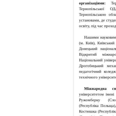
організаціями:
Терн
Тернопільської О
Тернопільською обл
установами, де студе
освіту, під час прох
Нашими науковими
(м. Київ), Київський
Донецький націонал
Відкритий міжнар
Національний універ
Дрогобицький механ
педагогічний коледж
технічного університ
Міжнародна сп
університетом імені
Ружомберку (Слов
(Республіка Польща)
Костюшка (Республі