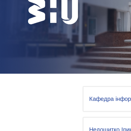
НОВИНИ
КОНТАКТИ
Кафедра інформ
Недошитко Іри