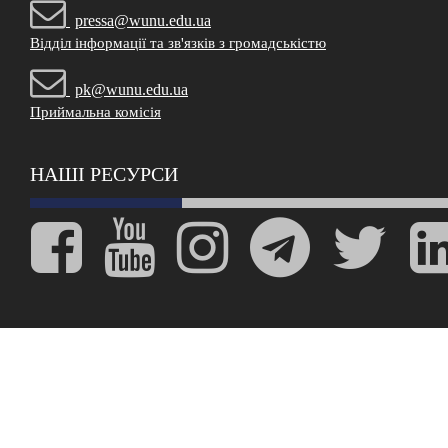
pressa@wunu.edu.ua
Відділ інформації та зв'язків з громадськістю
pk@wunu.edu.ua
Приймальна комісія
НАШІ РЕСУРСИ