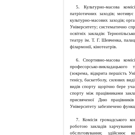
5. Культурно-масова комі
патріотичних заходів; мотивує
культурно-масових заходів; орга
Університету; систематично спр
освітніх закладів: Тернопільсь
театру ім. Т. Г. Шевченка, пала
філармонії, кінотеатрів.
6. Спортивно-масова комі
професорсько-викладацького 
(зокрема, відкрита першість Уні
тенісу, баскетболу, силових вид
видів спорту щорічно бере учас
спорту між працівниками заклад
присвяченої Дню працівників
Університету забезпечено функц
7. Комісія громадського ко
роботою закладів харчування
обслуговування; здійснює 