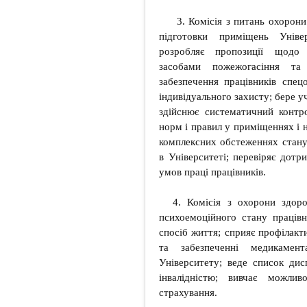
3. Комісія з питань охорони
підготовки приміщень Уніве
розробляє пропозиції щодо з
засобами пожежогасіння та
забезпечення працівників спе
індивідуального захисту; бере у
здійснює систематичний контро
норм і правил у приміщеннях і 
комплексних обстеженнях стану
в Університеті; перевіряє дотр
умов праці працівників.
4. Комісія з охорони здоро
психоемоційного стану працівн
спосіб життя; сприяє профілакт
та забезпеченні медикамент
Університету; веде список дис
інвалідністю; вивчає можлив
страхування.