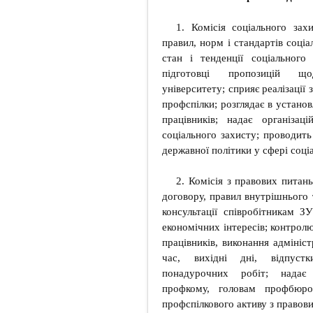
1. Комісія соціального зах
правил, норм і стандартів соціа
стан і тенденції соціального
підготовці пропозицій щод
університету; сприяє реалізації 
профспілки; розглядає в устано
працівників; надає організа
соціального захисту; проводить
державної політики у сфері соці
2. Комісія з правових питан
договору, правил внутрішнього 
консультації співробітникам 
економічних інтересів; контролю
працівників, виконання адмініс
час, вихідні дні, відпустк
понадурочних робіт; надає
профкому, головам профбюро,
профспілкового активу з правов