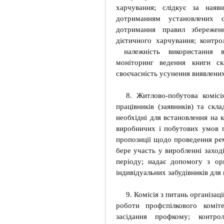
харчування; слідкує за наяв
дотриманням установлених ст
дотримання правил збережен
дієтичного харчування; контро
належність використання ва
моніторинг ведення книги ск
своєчасність усунення виявлених
8. Житлово-побутова коміс
працівників (заявників) та скл
необхідні для встановлення на 
виробничих і побутових умов п
пропозиції щодо проведення ре
бере участь у виробленні заход
періоду; надає допомогу з ор
індивідуальних забудівників для 
9. Комісія з питань організац
роботи профспілкового коміт
засідання профкому; контро