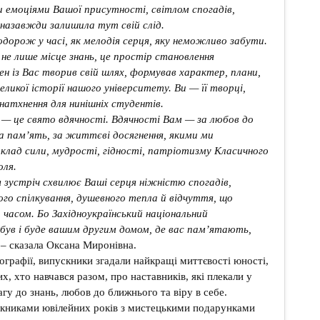
 емоціями Вашої присутності, світлом спогадів,
 назавжди залишила тут свій слід.
одорож у часі, як мелодія серця, яку неможливо забути.
не лише місце знань, це простір становлення
н із Вас творив свій шлях, формував характер, плани,
еликої історії нашого університету. Ви — її творці,
натхнення для нинішніх студентів.
 — це свято вдячності. Вдячності Вам — за любов до
за пам’ять, за життєві досягнення, якими ми
клад сили, мудрості, гідності, патріотизму Класичного
оля.
 зустріч схвилює Ваші серця ніжністю спогадів,
го спілкування, душевного тепла й відчуття, що
 часом. Бо Західноукраїнський національний
був і буде вашим другим домом, де вас пам’ятають,
 – сказала Оксана Миронівна.
графії, випускники згадали найкращі миттєвості юності,
х, хто навчався разом, про наставників, які плекали у
гу до знань, любов до ближнього та віру в себе.
скниками ювілейних років з мистецькими подарунками