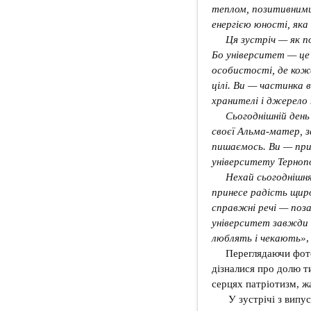
теплом, позитивними
енергією юності, яка
Ця зустріч — як п
Бо університет — це 
особистості, де коже
цілі. Ви — частинка в
хранителі і джерело 
Сьогоднішній день
своєї Альма-матер, 
пишаємось. Ви — при
університету Терноп
Нехай сьогоднішня
принесе радість щиро
справжні речі — поза
університет завжди 
люблять і чекають»
,
Переглядаючи фото
дізналися про долю ти
серцях патріотизм, жа
У зустрічі з випу