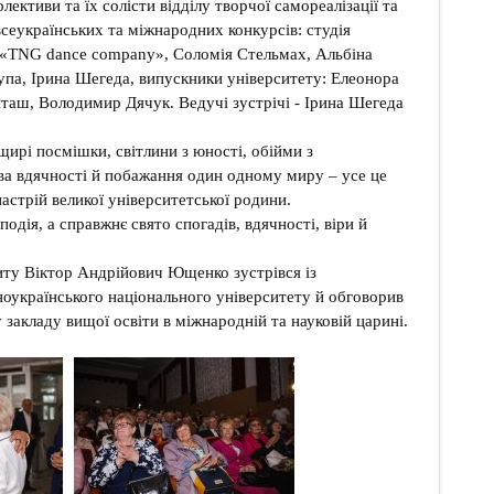
олективи та їх солісти відділу творчої самореалізації та
всеукраїнських та міжнародних конкурсів: студія
ї «TNG dance company», Соломія Стельмах, Альбіна
упа, Ірина Шегеда, випускники університету: Елеонора
таш, Володимир Дячук. Ведучі зустрічі - Ірина Шегеда
щирі посмішки, світлини з юності, обійми з
а вдячності й побажання один одному миру ‒ усе це
астрій великої університетської родини.
подія, а справжнє свято спогадів, вдячності, віри й
иту Віктор Андрійович Ющенко зустрівся із
ноукраїнського національного університету й обговорив
 закладу вищої освіти в міжнародній та науковій царині.