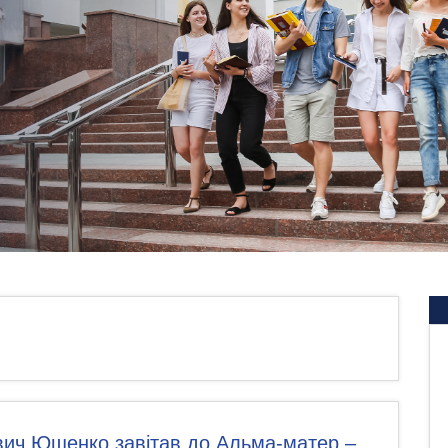
вич Ющенко завітав до Альма-матер –