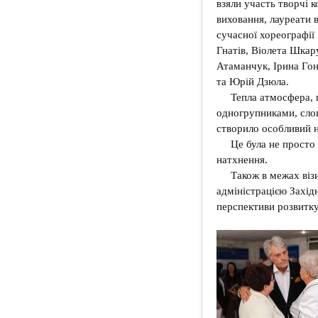
взяли участь творчі к
виховання, лауреати 
сучасної хореографі
Гнатів, Віолета Шкар
Атаманчук, Ірина Гон
та Юрій Дзюла.
Тепла атмосфера, 
одногрупниками, слов
створило особливий н
Це була не просто 
натхнення.
Також в межах віз
адміністрацією Захід
перспективи розвитку