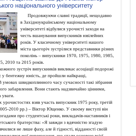
ького національного університету
Продовжуючи славні традиції, нещодавно
в Західноукраїнському національному
університеті відбулися урочисті заходи на
честь вшанування випускників ювілейних
років. У класичному університеті нашого
міста цьогоріч зустрілися представники різних
поколінь ‒ випускники 1970, 1975, 1980, 1985,
5, 2010 та 2015 років.
кожного зустріч випускників викликає асоціації подорожі
є у бентежну юність, де пройшли найкращі,
 умовах швидкоплинного часу сучасності такі зібрання
ого забарвлення. Вони стають надзвичайно цінними,
 уваги.
х урочистостях взяв участь випускник 1975 року, третій
005-2010 рр.) ‒ Віктор Ющенко. У своєму виступі він
огадами про студентські роки, викладачів-наставників і
етського братерства:
«
Я завжди з вдячністю згадую
чилися не лише фаху, але й гідності, відданості своїй
рмувалися мої переконання, що стали основою всієї