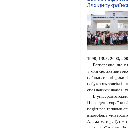
Західноукраїнс
1990, 1995, 2000, 200
Безперечно, що у 
у минуле, яка занурю
найщасливіші роки. В
набувають зовсім інш
сповненими любові та
В університетськи
Президент України (2
поділився теплими сп
атмосферу університ
Альма-матер. Тут ми в
державі. Саме тут фо