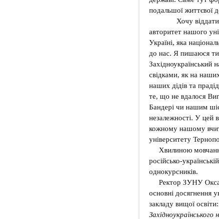
подальшої життєвої д
Хочу віддати ша
авторитет нашого уні
Україні, яка націонал
до нас. Я пишаюся т
Західноукраїнський н
свідками, як на наших
наших дідів та праді
те, що не вдалося Ви
Бандері чи нашим шіс
незалежності. У цей 
кожному нашому вчит
університету Терноп
Хвилиною мовчання
російсько-українській
однокурсників.
Ректор ЗУНУ Оксан
основні досягнення у
закладу вищої освіти
Західноукраїнського