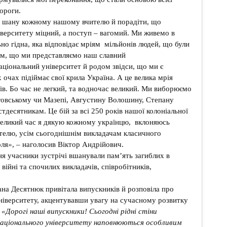
ороги.
ну кожному нашому вчителю й порадіти, що
верситету міцний, а поступ – вагомий. Ми живемо в
ьно гідна, яка відповідає мріям мільйонів людей, що були
им, що ми представляємо наш славний
аціональний університет й родом звідси, що ми є
 очах підіймає свої крила Україна. А це велика мрія
дів. Бо час не легкий, та водночас великий. Ми виборюємо
говському чи Мазепі, Августину Волошину, Степану
тдесятникам. Це бій за всі 250 років нашої колоніальної
великий час я дякую кожному українцю, вклоняюсь
елю, усім сьогоднішнім викладачам класичного
оля
»
, – наголосив Віктор Андрійович.
 учасники зустрічі вшанували пам’ять загиблих в
 війні та спочилих викладачів, співробітників,
а Десятнюк привітала випускників й розповіла про
ніверситету, акцентувавши увагу на сучасному розвитку
:
«Дорогі наші випускники! Сьогодні рідні стіни
 національного університету наповнюються особливим