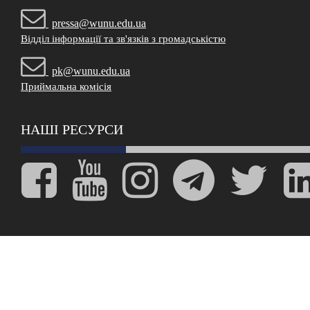
pressa@wunu.edu.ua
Відділ інформації та зв'язків з громадськістю
pk@wunu.edu.ua
Приймальна комісія
НАШІ РЕСУРСИ