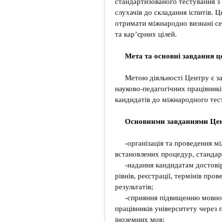
стандартизованого тестування з 
слухачів до складання іспитів. 
отримати міжнародно визнані се
та кар’єрних цілей.
Мета та основні завдання ц
Метою діяльності Центру є за
науково-педагогічних працівникі
кандидатів до міжнародного тест
Основними завданнями Цен
-організація та проведення м
встановлених процедур, стандарт
-надання кандидатам достовір
рівнів, реєстрації, термінів про
результатів;
-сприяння підвищенню мовної
працівників університету через 
іноземних мов;