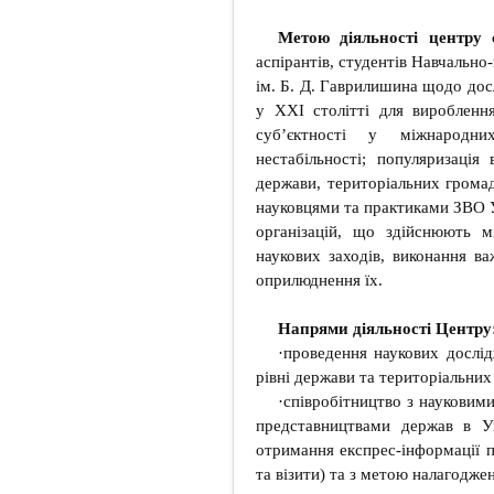
Метою діяльності центру 
аспірантів, студентів Навчально
ім. Б. Д. Гаврилишина щодо дос
у ХХІ столітті для виробленн
суб’єктності у міжнародн
нестабільності; популяризація
держави, територіальних громад,
науковцями та практиками ЗВО У
організацій, що здійснюють м
наукових заходів, виконання ва
оприлюднення їх.
Напрями діяльності Центру
·проведення наукових дослідж
рівні держави та територіальних
·співробітництво з наукови
представництвами держав в Ук
отримання експрес-інформації пр
та візити) та з метою налагодже