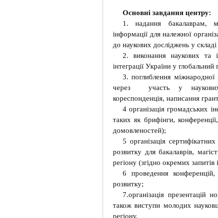
Основні завдання центру:
1. надання бакалаврам, м
інформації для належної організа
до наукових досліджень у складі
2. виконання наукових та 
інтеграції України у глобальний
3. поглиблення міжнародної н
через участь у наукових 
кореспонденція, написання грант
4 організація громадських ін
таких як брифінги, конференції,
домовленостей);
5 організація сертифікатних
розвитку для бакалаврів, магіст
регіону (згідно окремих запитів 
6 проведення конференцій, 
розвитку;
7.організація презентацій 
також виступи молодих науковці
регіону.