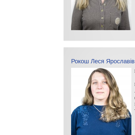
Рокош Леся Ярославів