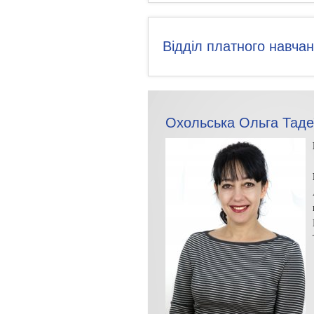
Відділ платного навча
Охольська Ольга Таде