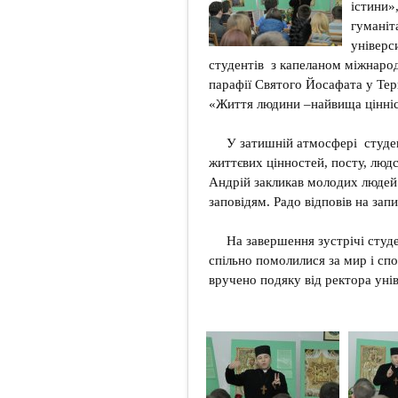
істини»,
гуманіт
універси
студентів з капеланом міжнаро
парафії Святого Йосафата у Тер
«Життя людини –найвища цінніс
У затишній атмосфері студе
життєвих цінностей, посту, людс
Андрій закликав молодих людей
заповідям. Радо відповів на зап
На завершення зустрічі студ
спільно помолилися за мир і сп
вручено подяку від ректора унів