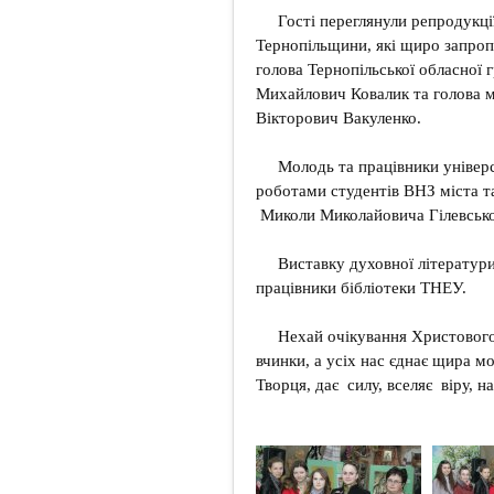
Гості переглянули репродукці
Тернопільщини, які щиро запро
голова Тернопільської обласної 
Михайлович Ковалик та голова м
Вікторович Вакуленко.
Молодь та працівники універ
роботами студентів ВНЗ міста 
Миколи Миколайовича Гілевсько
Виставку духовної літератури
працівники бібліотеки ТНЕУ.
Нехай очікування Христового
вчинки, а усіх нас єднає щира м
Творця, дає силу, вселяє віру, н