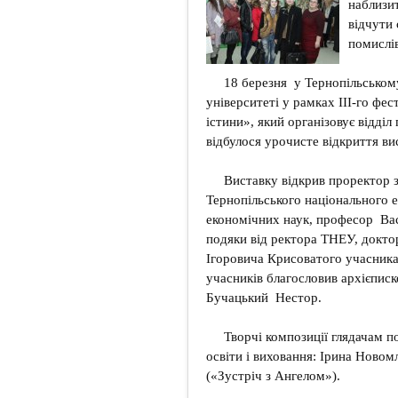
наблизи
відчути 
помислів
18 березня у Тернопільсько
університеті у рамках ІІІ-го фе
істини», який організовує відділ
відбулося урочисте відкриття вис
Виставку відкрив проректор з
Тернопільського національного 
економічних наук, професор Вас
подяки від ректора ТНЕУ, докто
Ігоровича Крисоватого учасника
учасників благословив архієпис
Бучацький Нестор.
Творчі композиції глядачам п
освіти і виховання: Ірина Новом
(«Зустріч з Ангелом»).