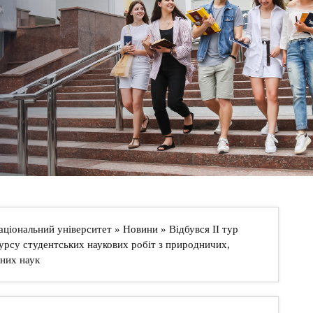
аціональний університет
»
Новини
» Відбувся ІІ тур
урсу студентських наукових робіт з природничих,
рних наук