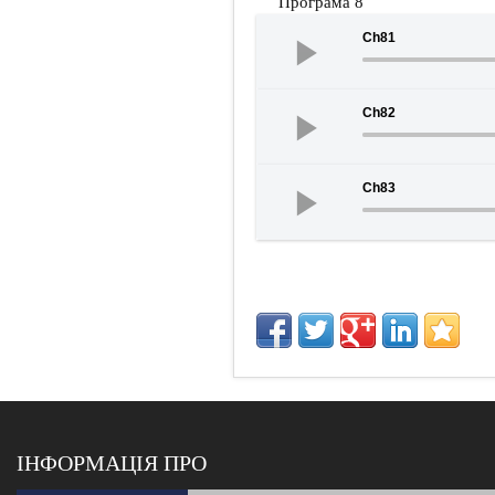
Програма 8
Ch81
Ch82
Ch83
ІНФОРМАЦІЯ ПРО