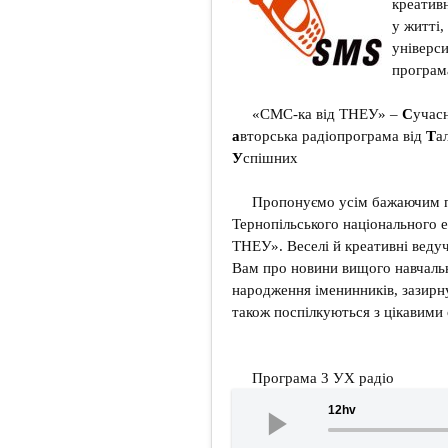
креативн
у житті,
універси
програма
«СМС-ка від ТНЕУ» –
С
учас
а
вторська радіопрограма від
Т
а
У
спішних
Пропонуємо усім бажаючим п
Тернопільського національного 
ТНЕУ». Веселі й креативні веду
Вам про новини вищого навчальн
народження іменинників, зазирну
також поспілкуються з цікавим
Програма 3 УХ радіо
12hv