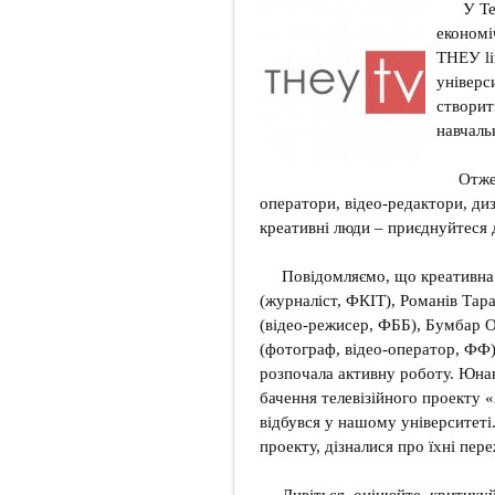
У Те
економі
ТНЕУ li
універс
створит
навчаль
Отже
оператори, відео-редактори, ди
креативні люди – приєднуйтеся
Повідомляємо, що креативна 
(журналіст, ФКІТ), Романів Тар
(відео-режисер, ФББ), Бумбар 
(фотограф, відео-оператор, ФФ)
розпочала активну роботу. Юна
бачення телевізійного проекту 
відбувся у нашому університеті
проекту, дізналися про їхні пер
Дивіться, оцінюйте, критикуй