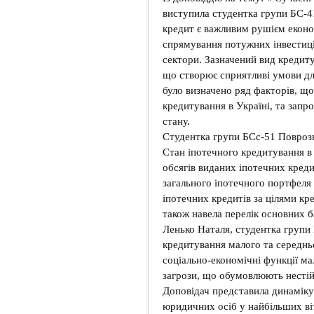
виступила студентка групи БС-41
кредит є важливим рушієм еконо
спрямування потужних інвестиці
сектори. Зазначений вид кредиту
що створює сприятливі умови дл
було визначено ряд факторів, щ
кредитування в Україні, та зап
стану.
Студентка групи БСс-51 Поврозн
Стан іпотечного кредитування в 
обсягів виданих іпотечних креди
загального іпотечного портфеля 
іпотечних кредитів за цілями к
також навела перелік основних б
Ленько Наталя, студентка групи
кредитування малого та середньо
соціально-економічні функції ма
загрози, що обумовлюють нестій
Доповідач представила динаміку
юридичних осіб у найбільших ві