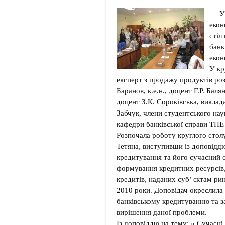
У
екон
стіл
банк
екон
У кр
експерт з продажу продуктів ро
Баранов, к.е.н., доцент Г.Р. Балян
доцент З.К. Сороківська, виклада
Забчук, члени студентського на
кафедри банківської справи ТНЕ
Розпочала роботу круглого стол
Тетяна, виступивши із доповіддю
кредитування та його сучасний ст
формування кредитних ресурсів,
кредитів, наданих суб’ єктам рин
2010 роки. Доповідач окреслила
банківському кредитуванню та за
вирішення даної проблеми.
Із доповіддю на тему: « Сучасн