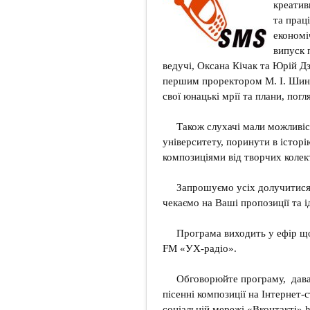
креатив
та прац
економі
випуск 
ведучі, Оксана Кічак та Юрій Д
першим проректором М. І. Шинк
свої юнацькі мрії та плани, погл
Також слухачі мали можливіст
університету, поринути в істор
композиціями від творчих колек
Запрошуємо усіх долучитися
чекаємо на Ваші пропозиції та 
Програма виходить у ефір що
FM «УХ-радіо».
Обговорюйте програму, давай
пісенні композиції на Інтернет
соціальній мережі «Вконтакті»
h