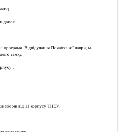
ради)
сніданок
а програма. Відвідування Почаївської лаври, м.
кого замку.
орпусу .
ків зборів від 11 корпусу ТНЕУ.