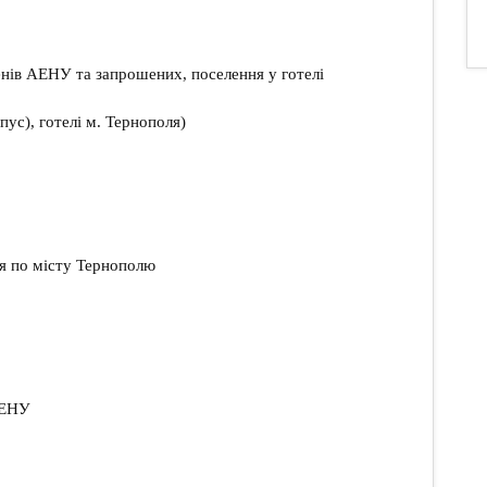
ленів АЕНУ та запрошених, поселення у готелі
пус), готелі м. Тернополя)
ія по місту Тернополю
АЕНУ