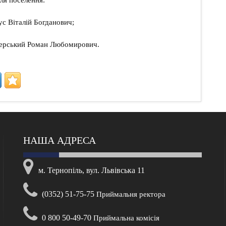
ля поселення:
с Віталій Богданович;
верський Роман Любомирович.
НАША АДРЕСА
м. Тернопіль, вул. Львівська 11
(0352) 51-75-75
Приймальня ректора
0 800 50-49-70
Приймальна комісія