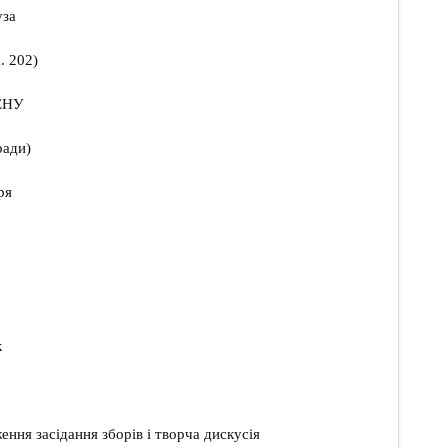
уза
. 202)
АЕНУ
ради)
ря
к
ення засідання зборів і творча дискусія