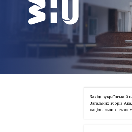
НОВИНИ
КОНТАКТИ
Західноукраїнський н
Загальних зборів Ака
національного економ