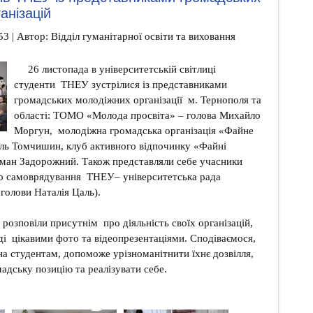
анізацій
53 | Автор: Відділ гуманітарної освіти та виховання
26 листопада в університетській світлиці
студенти ТНЕУ зустрілися із представниками
громадських молодіжних організації м. Тернополя та
області: ТОМО «Молода просвіта» – голова Михайло
Моргун, молодіжна громадська організація «Файне
иль Томчишин, клуб активного відпочинку «Файні
ман Задорожний. Також представляли себе учасники
го самоврядування ТНЕУ– університетська рада
 голови Наталія Цаль).
 розповіли присутнім про діяльність своїх організацій,
і цікавими фото та відеопрезентаціями. Сподіваємося,
а студентам, допоможе урізноманітнити їхнє дозвілля,
адську позицію та реалізувати себе.