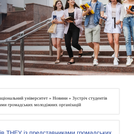
аціональний університет
»
Новини
» Зустріч студентів
ами громадських молодіжних організацій
тів ТНЕУ із представниками громадських