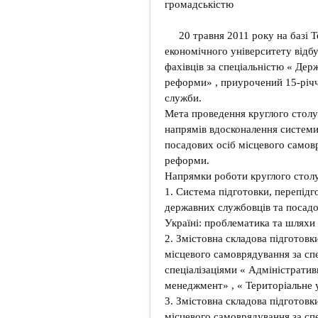
громадськістю
20 травня 2011 року на базі 
економічного університету відбу
фахівців за спеціальністю « Дер
реформи» , приурочений 15-річ
служби.
Мета проведення круглого столу:
напрямів вдосконалення системи
посадових осіб місцевого самов
реформи.
Напрямки роботи круглого столу
1. Система підготовки, перепідг
державних службовців та посадо
Україні: проблематика та шляхи 
2. Змістовна складова підготовк
місцевого самоврядування за сп
спеціалізаціями « Адміністрати
менеджмент» , « Територіальне 
3. Змістовна складова підготовк
місцевого самоврядування за сп