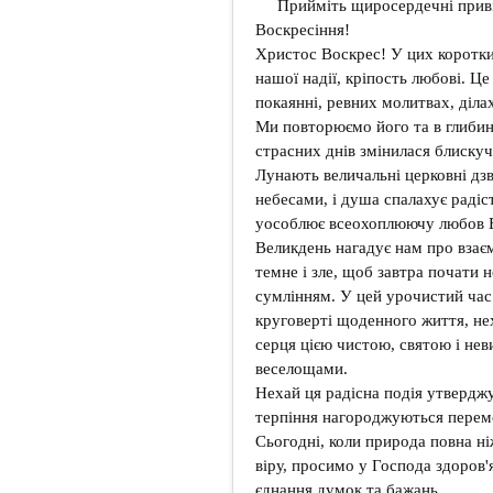
Прийміть щиросердечні прив
Воскресіння!
Христос Воскрес! У цих коротки
нашої надії, кріпость любові. 
покаянні, ревних молитвах, діл
Ми повторюємо його та в глибин
страсних днів змінилася блиску
Лунають величальні церковні дзв
небесами, і душа спалахує радіс
уособлює всеохоплюючу любов 
Великдень нагадує нам про взає
темне і зле, щоб завтра почати 
сумлінням. У цей урочистий час
круговерті щоденного життя, не
серця цією чистою, святою і не
веселощами.
Нехай ця радісна подія утвердж
терпіння нагороджуються перемо
Сьогодні, коли природа повна н
віру, просимо у Господа здоров'
єднання думок та бажань.