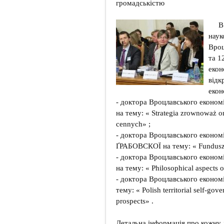
громадськістю
В
наук
Вроц
та 1
екон
відк
екон
- доктора Вроцлавського екон
на тему: « Strategia zrownoważ 
cennych» ;
- доктора Вроцлавського еконо
ҐРАБОВСКОЇ на тему: « Fundusze
- доктора Вроцлавського еко
на тему: « Philosophical aspects 
- доктора Вроцлавського екон
тему: « Polish territorial self-gov
prospects» .
Детальна інформація про кожну 