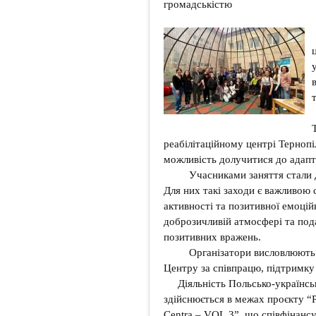
громадськістю
реабілітаційному центрі Тернопі
можливість долучитися до адапти
Учасниками заняття стали д
Для них такі заходи є важливою 
активності та позитивної емоці
доброзичливій атмосфері та под
позитивних вражень.
Організатори висловлюють вд
Центру за співпрацю, підтримку 
Діяльність Польсько-українс
здійснюється в межах проєкту “P
Centra – VOL.3”, що співфінан