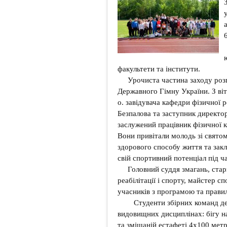
факультети та інститути.
Урочиста частина заходу роз
Державного Гімну України. З віт
о. завідувача кафедри фізичної 
Безпалова та заступник директо
заслужений працівник фізичної к
Вони привітали молодь зі святом
здорового способу життя та зак
свій спортивний потенціал під ч
Головний суддя змагань, ста
реабілітації і спорту, майстер 
учасників з програмою та правил
Студенти збірних команд де
видовищних дисциплінах: бігу на
та змішаній естафеті 4х100 метр