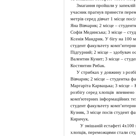
Змагання пройшли у запеклій 
учасник прагнув принести перемо
метрів серед дівчат 1 місце пос
Яна Вівчарик; 2 місце – студент
Софія Мединська; 3 місце – сту
Ксенія Мандрик. У бігу на 100 м
студент факультету комп’ютерн
Підгурний; 2 місце – здобувач о
Валентин Кунит; 3 місце – студ
Костянтин Рибак.
У стрибках у довжину з розбі
Вівчарик; 2 місце – студентка ф
Маргаріта Карвацька; 3 місце –
розбігу серед хлопців впевнено
комп'ютерних інформаційних тех
студент факультету комп’ютерн
Кузняк, 3 місце посів студент ф
Киричук.
У змішаній естафеті 4х100 ме
хлопців, переможцями стали сту