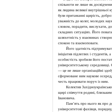
спільноти не лише як досвідчений
як людина великої внутрішньої к
були притаманні щирість, добрози
уважність до колег, молодих наук
словом, порадити, вислухати, д
складних ситуаціях. Його повага
шляхетність у взаєминах створю
спокою та взаємоповаги.
Його здатність підтримувати
ініціатив підлеглих і студентів,
особистість зробили його поста
університетському середовищі.
— це не лише організаційні здобу
сформоване ним наукове осереддя
честь працювати поруч із ним.
Колектив Західноукраїнськог
щирі співчуття родині, близьким,
Івановича.
Пам’ять про нього як про до
університетові фахівця, порядн