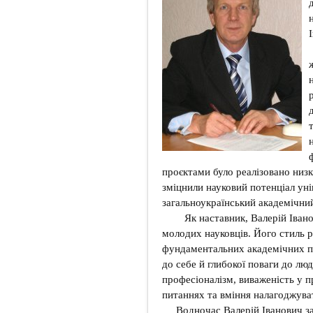
проєктами було реалізовано низк
зміцнили науковий потенціал уні
загальноукраїнський академічний
Як наставник, Валерій Івано
молодих науковців. Його стиль р
фундаментальних академічних пр
до себе й глибокої поваги до лю
професіоналізм, виваженість у 
питаннях та вміння налагоджува
Водночас Валерій Іванович за