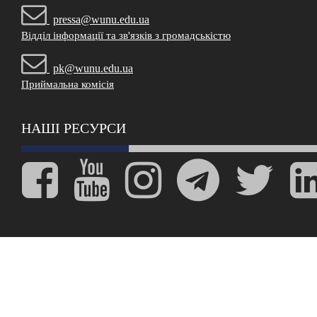
pressa@wunu.edu.ua
Відділ інформації та зв'язків з громадськістю
pk@wunu.edu.ua
Приймальна комісія
НАШІ РЕСУРСИ