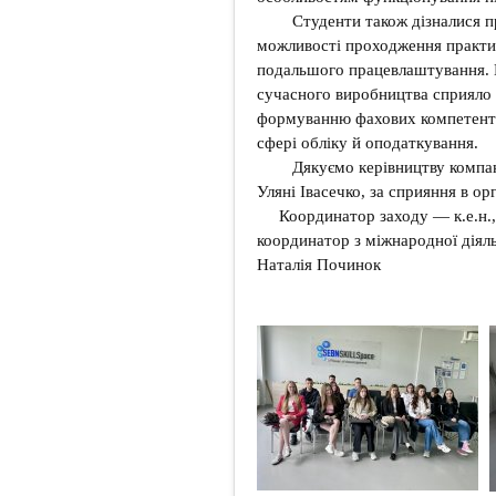
Студенти також дізналися пр
можливості проходження практи
подальшого працевлаштування. 
сучасного виробництва сприяло 
формуванню фахових компетентно
сфері обліку й оподаткування.
Дякуємо керівництву компанії
Уляні Івасечко, за сприяння в орг
Координатор заходу — к.е.н.,
координатор з міжнародної діяль
Наталія Починок