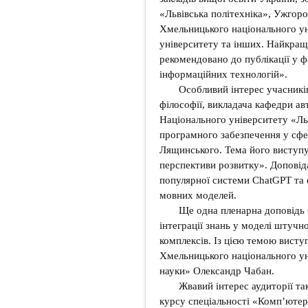
«Львівська політехніка», Ужгоро
Хмельницького національного ун
університету та інших. Найкращ
рекомендовано до публікації у 
інформаційних технологій».
Особливий інтерес учасників
філософії, викладача кафедри а
Національного університету «Ль
програмного забезпечення у сфе
Лящинського. Тема його виступу 
перспективи розвитку». Допові
популярної системи ChatGPT та 
мовних моделей.
Ще одна пленарна доповідь б
інтеграції знань у моделі штучн
комплексів. Із цією темою висту
Хмельницького національного ун
науки» Олександр Чабан.
Жвавий інтерес аудиторії та
курсу спеціальності «Комп’ютер