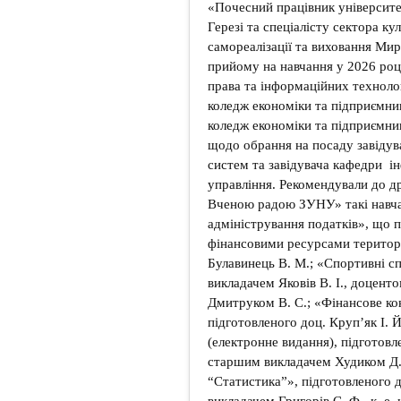
«Почесний працівник університ
Герезі та спеціалісту сектора к
самореалізації та виховання Ми
прийому на навчання у 2026 роц
права та інформаційних технол
коледж економіки та підприємн
коледж економіки та підприємни
щодо обрання на посаду завідув
систем та завідувача кафедри і
управління. Рекомендували до 
Вченою радою ЗУНУ» такі навчал
адміністрування податків», що п
фінансовими ресурсами територі
Булавинець В. М.; «Спортивні с
викладачем Яковів В. І., доцент
Дмитруком В. С.; «Фінансове ко
підготовленого доц. Круп’як І. Й
(електронне видання), підготов
старшим викладачем Худиком Д. 
“Cтатистика”», підготовленого д.
викладачем Григорів С. Ф., к. е.