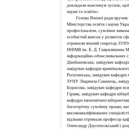
докладали максимум зусиль, щоб
науки та освіти».
Голова Вченої ради вручив к
Міністерства освіти і науки Укра
професіоналізм, сумлінне викон
особистий внесок у розвиток сфе
отримали вчений секретар ЗУНУ
ННІМВ ім. Б. Д. Гаврилишина Ма
інформаційно-обчислювальних с
Дзюбановська, завідувач кафед
завідувач кафедри кримінальног
Рогатинська, завідувач кафедри
ЗУНУ Людмила Саванець, завід
Борисова, завідувач кафедри пс
Гірняк, завідувач кафедри кібер
кафедри економічної кібернетик
багаторічну сумлінну працю, ва
висококваліфікованих спеціалісті
відзнаки отримали професор ка
Олександр Длугопольський і доце