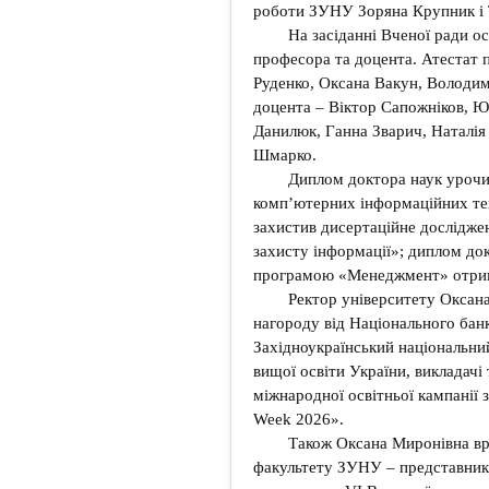
роботи ЗУНУ Зоряна Крупник і 
На засіданні Вченої ради ос
професора та доцента. Атестат 
Руденко, Оксана Вакун, Володи
доцента – Віктор Сапожніков, 
Данилюк, Ганна Зварич, Наталія
Шмарко.
Диплом доктора наук урочис
комп’ютерних інформаційних те
захистив дисертаційне дослідже
захисту інформації»; диплом док
програмою «Менеджмент» отри
Ректор університету Оксан
нагороду від Національного банк
Західноукраїнський національни
вищої освіти України, викладачі
міжнародної освітньої кампанії 
Week 2026».
Також Оксана Миронівна вр
факультету ЗУНУ – представника