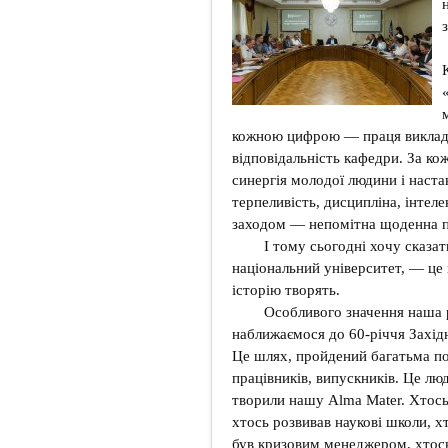
кожною цифрою — праця виклад
відповідальність кафедри. За к
синергія молодої людини і наст
терпеливість, дисципліна, інтел
заходом — непомітна щоденна п
І тому сьогодні хочу сказат
національний університет, — це н
історію творять.
Особливого значення наша р
наближаємося до 60-річчя Західн
Це шлях, пройдений багатьма пок
працівників, випускників. Це люди
творили нашу Alma Mater. Хтось
хтось розвивав наукові школи, хт
був кризовим менеджером, хтось 