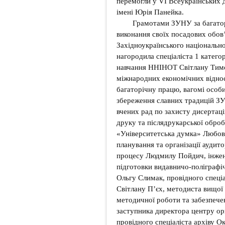
перемогли у VI Всеукраїнських 
імені Юрія Панейка.
Грамотами ЗУНУ за багаторі
виконання своїх посадових обов’
Західноукраїнського національн
нагородила спеціаліста 1 катего
навчання ННІНОТ Світлану Тимо
міжнародних економічних відно
багаторічну працю, вагомі особи
збереження славних традицій З
вчених рад по захисту дисертаці
друку та післядрукарської обро
«Університетська думка» Любов В
планування та організації аудито
процесу Людмилу Пойдич, інжене
підготовки видавничо-поліграфі
Ольгу Слимак, провідного спеціа
Світлану П’єх, методиста вищої 
методичної роботи та забезпечен
заступника директора центру ор
провідного спеціаліста архіву О