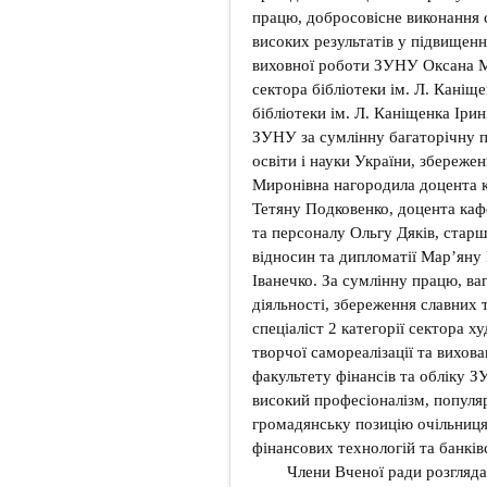
працю, добросовісне виконання с
високих результатів у підвищенні
виховної роботи ЗУНУ Оксана Ми
сектора бібліотеки ім. Л. Каніще
бібліотеки ім. Л. Каніщенка І
ЗУНУ за сумлінну багаторічну п
освіти і науки України, збереж
Миронівна нагородила доцента к
Тетяну Подковенко, доцента каф
та персоналу Ольгу Дяків, стар
відносин та дипломатії Мар’ян
Іванечко. За сумлінну працю, ва
діяльності, збереження славних
спеціаліст 2 категорії сектора 
творчої самореалізації та вихова
факультету фінансів та обліку 
високий професіоналізм, популя
громадянську позицію очільниця
фінансових технологій та банків
Члени Вченої ради розгляда