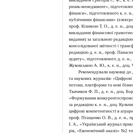
ризик-менеджмент», підготовленог
фінанси», підготовленого к. е. н
публічними фінансами» (електрон
проф. Кізимою Т. О., д. е. н., д
викладання фінансової грамотнос
видання) за загальною редакцією 
консолідованої звітності і тран
редакцією д. е. н., проф. Панасю
аудиту», підготовленого д. е. н.,
Жуковською А. Ю., к. е. н., доц
Рекомендували науковці до 
та наукових журналів: «Цифрові 
потоки, платформи та нові бізнес
Ткачиком Ф. П., д. е. н., доц. Бор
«Формування конкурентоспроможн
за редакцією к. е. н., доц. Кульч
цифрові компетентності в аграрно
проф. Птащенко О. В., д. е. н., 
І. А., «Український журнал прик
рік, «Економічний аналіз» №2 то