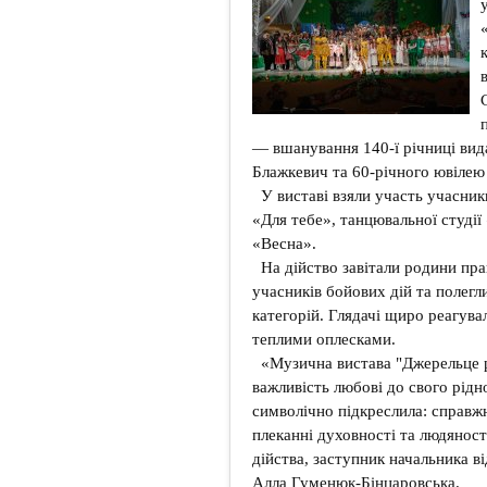
— вшанування 140-ї річниці вид
Блажкевич та 60-річного ювілею 
У виставі взяли участь учасник
«Для тебе», танцювальної студі
«Весна».
На дійство завітали родини прац
учасників бойових дій та полегл
категорій. Глядачі щиро реагува
теплими оплесками.
«Музична вистава "Джерельце р
важливість любові до свого рідн
символічно підкреслила: справжн
плеканні духовності та людяност
дійства, заступник начальника ві
Алла Гуменюк-Бінцаровська.