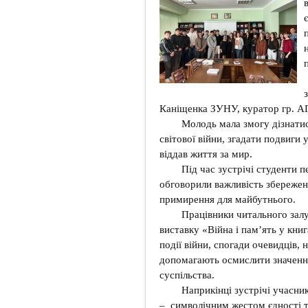
Каніщенка ЗУНУ, куратор гр. АГ
Молодь мала змогу дізнатися 
світової війни, згадати подвиги 
віддав життя за мир.
Під час зустрічі студенти п
обговорили важливість збереженн
примирення для майбутнього.
Працівники читального залу 
виставку «Війна і пам’ять у кни
події війни, спогади очевидців, 
допомагають осмислити значенн
суспільства.
Наприкінці зустрічі учасни
– символічним жестом єдності та