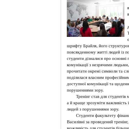
шрифту Брайля, його структуро
повсякденному житті людей із п
студенти дізналися про основні
комунікації з незрячими людьми
прочитати окремі символи та с
поділилася власним професійним
доступної комунікації та щоденн
порушеннями зору.
Тренінг став для студентів 
а й краще зрозуміти важливість 
людей з порушеннями зору.
Студенти факультету фінансі
Василівні за проведений тренінг,
можливість для студентів більше