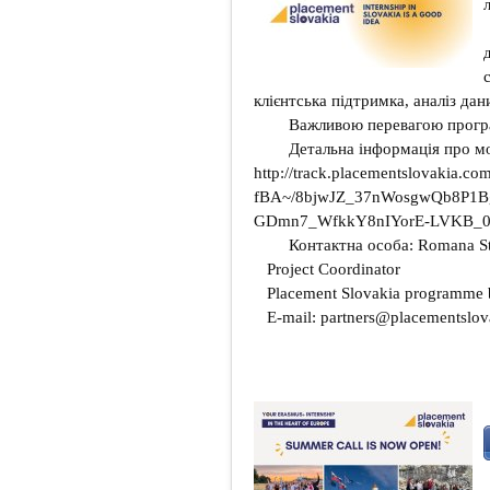
клієнтська підтримка, аналіз дани
Важливою перевагою програми
Детальна інформація про мож
http://track.placementslovaki
fBA~/8bjwJZ_37nWosgwQb8P1B
GDmn7_WfkkY8nIYorE-LVKB_0
Контактна особа: Romana St
Project Coordinator
Placement Slovakia programme 
E-mail: partners@placementslov