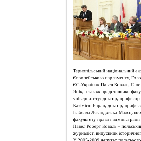
Тернопільський національний ек
Європейського парламенту, Голо
ЄС-Україна» Павел Коваль, Ген
Янік, а також представники факу
університету: доктор, професор 
Казімієш Баран, доктор, професо
Ізабелла Лєвандовска-Малєц, ко
факультету права і адміністраці
Павел Роберт Коваль – польський
журналіст, випускник історичног
У 2005-2009 депутат польського