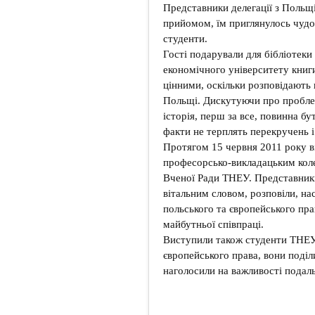
Представники делегації з Польщ
прийомом, їм приглянулось чудо
студенти.
Гості подарували для бібліотеки
економічного університету книг
цінними, оскільки розповідають п
Польщі. Дискутуючи про проблем
історія, перш за все, повинна бу
факти не терплять перекручень і
Протягом 15 червня 2011 року ві
професорсько-викладацьким коле
Вченої Ради ТНЕУ. Представники
вітальним словом, розповіли, н
польського та європейського пра
майбутньої співпраці.
Виступили також студенти ТНЕУ,
європейського права, вони поділ
наголосили на важливості подал