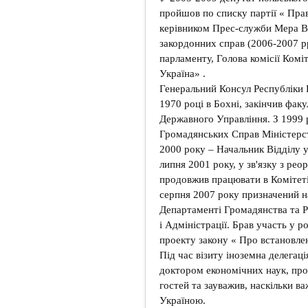
пройшов по списку партії « Прав
керівником Прес-служби Мера В
закордонних справ (2006-2007 рр
парламенту, Голова комісії Комі
Україна» .
Генеральний Консул Республіки
1970 році в Бохні, закінчив факу
Державного Управління. З 1999 
Громадянських Справ Міністерст
2000 року – Начальник Відділу у
липня 2001 року, у зв'язку з рео
продовжив працювати в Комітеті 
серпня 2007 року призначений на
Департаменті Громадянства та Р
і Адміністрації. Брав участь у 
проекту закону « Про встановле
Під час візиту іноземна делегаці
доктором економічних наук, проф
гостей та зауважив, наскільки 
Україною.