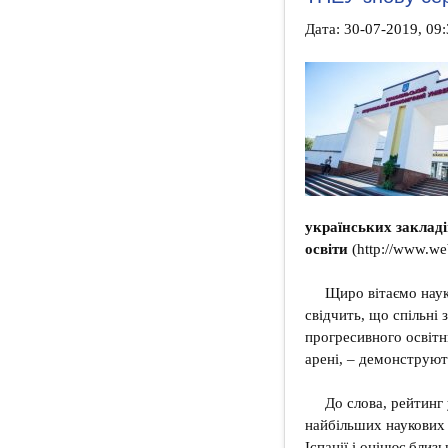
Дата: 30-07-2019, 09:
українських заклад
освіти
(
http://www.we
Щиро вітаємо наук
свідчить, що спільні
прогресивного освітн
арені, – демонструют
До слова, рейтинг 
найбільших наукових
Іспанії і оцінює близь