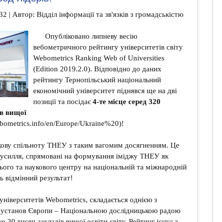
32 | Автор: Відділ інформації та зв'язків з громадськістю
Опубліковано липневу весію
вебометричного рейтингу університетів світу
Webometrics Ranking Web of Universities
(Edition 2019.2.0). Відповідно до даних
рейтингу Тернопільський національний
економічний університет піднявся ще на дві
позиції та посідає
4-те місце серед 320
ів вищої
bometrics.info/en/Europe/Ukraine%20
)!
ову спільноту ТНЕУ з таким вагомим досягненням. Це
 зусилля, спрямовані на формування іміджу ТНЕУ як
ього та наукового центру на національній та міжнародній
ь відмінний результат!
університетів Webometrics, складається однією з
 установ Європи – Національною дослідницькою радою
ко 30 тисяч закладів вищої освіти світу. Рейтинг існує з