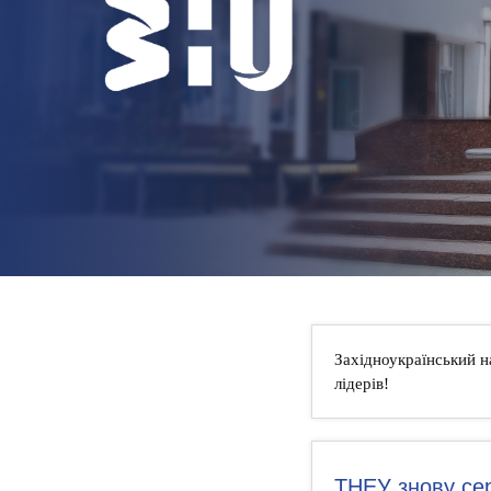
НОВИНИ
КОНТАКТИ
Західноукраїнський н
лідерів!
ТНЕУ знову сер