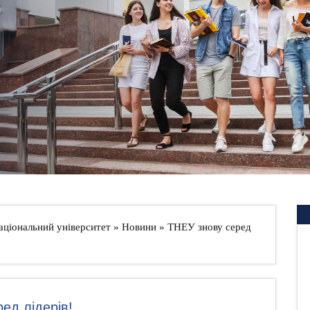
аціональний університет
»
Новини
» ТНЕУ знову серед
ед лідерів!