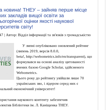
 новина! ТНЕУ – зайняв перше місце
ких закладів вищої освіти за
огорічної оцінки якості наукової
ерситетів світу!
47 | Автор: Відділ інформації та зв'язків з громадськістю
У липні опубліковано оновлений рейтинг
(липень 2019, версія 8.0.0,
beta!,
http://webometrics.info/en/transparent
), що
формувався на основі аналізу цитованості
вчених базою Google Scholar, здійсненого
Webometrics.
Цього року до рейтингу увійшли лише 70
українських зво, і лідером серед них є
нальний економічний університет!
икористання наукового контенту забезпечив
лектив Бібліотеки ім. Л. Каніщенка ТНЕУ.