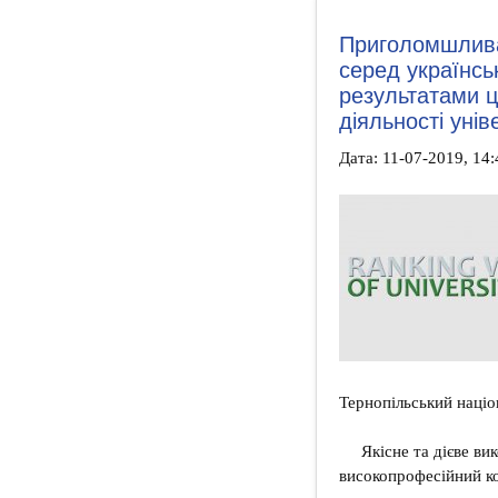
Приголомшлива
серед українсь
результатами ць
діяльності унів
Дата: 11-07-2019, 14:
Тернопільський націо
Якісне та дієве в
високопрофесійний ко