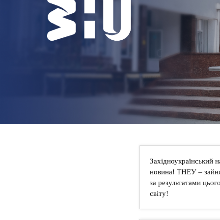
НОВИНИ
КОНТАКТИ
Західноукраїнський н
новина! ТНЕУ – зайня
за результатами цього
світу!