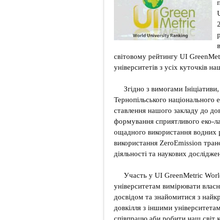
світовому рейтингу UI GreenMet
університетів з усіх куточків на
Згідно з вимогами Ініціативи
Тернопільського національного е
ставлення нашого закладу до дов
формування сприятливого еко-ла
ощадного використання водних р
використання ZeroEmission тран
діяльності та наукових досліджен
Участь у UI GreenMetric Worl
університетам вимірювати власну
досвідом та знайомитися з най
довкілля з іншими університета
співпрацю аби робити наш світ 