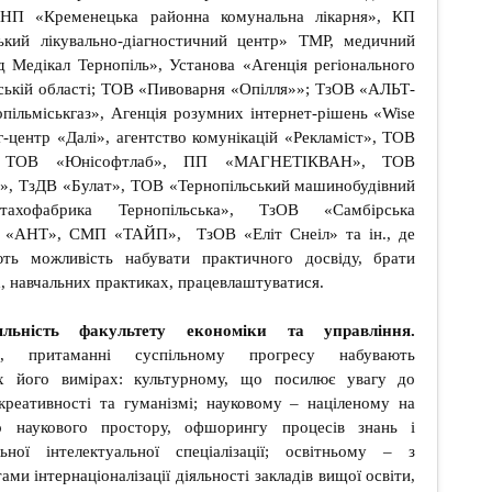
 КНП «Кременецька районна комунальна лікарня», КП
ський лікувально-діагностичний центр» ТМР, медичний
Медікал Тернопіль», Установа «Агенція регіонального
ьській області; ТОВ «Пивоварня «Опілля»»; ТзОВ «АЛЬТ-
ільміськгаз», Агенція розумних інтернет-рішень «Wise
г-центр «Далі», агентство комунікацій «Рекламіст», ТОВ
 ТОВ «Юнісофтлаб», ПП «МАГНЕТІКВАН», ТОВ
», ТзДВ «Булат», ТОВ «Тернопільський машинобудівний
ахофабрика Тернопільська», ТзОВ «Самбірська
 «АНТ», СМП «ТАЙП», ТзОВ «Еліт Снеіл» та ін., де
ть можливість набувати практичного досвіду, брати
, навчальних практиках, працевлаштуватися.
льність факультету економіки та управління.
и, притаманні суспільному прогресу набувають
х його вимірах: культурному, що посилює увагу до
 креативності та гуманізмі; науковому – націленому на
о наукового простору, офшорингу процесів знань і
льної інтелектуальної спеціалізації; освітньому – з
ми інтернаціоналізації діяльності закладів вищої освіти,