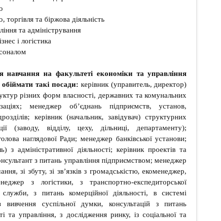
о
 торгівля та біржова діяльність
іння та адміністрування
знес і логістика
рсоналом
я навчання на факультеті економіки та управління
обіймати такі посади:
керівник (управитель, директор)
уктур різних форм власності, державних та комунальних
заціях; менеджер об’єднань підприємств, установ,
дрозділів; керівник (начальник, завідувач) структурних
ації (заводу, відділу, цеху, дільниці, департаменту);
голова наглядової Ради; менеджер банківської установи;
) з адміністративної діяльності; керівник проектів та
онсультант з питань управління підприємством; менеджер
ання, зі збуту, зі зв’язків з громадськістю, екоменеджер,
неджер з логістики, з транспортно-експедиторської
ї служби, з питань комерційної діяльності, в системі
з вивчення суспільної думки, консультацій з питань
ті та управління, з дослідження ринку, із соціальної та