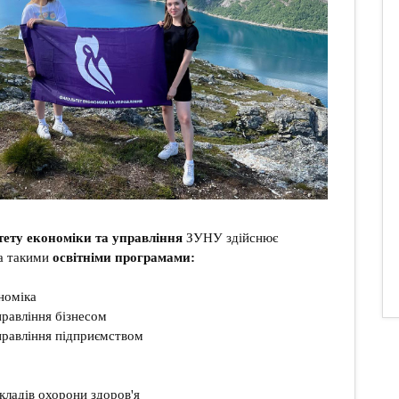
ету економіки та управління
ЗУНУ здійснює
за такими
освітніми програмами:
номіка
равління бізнесом
правління підприємством
ладів охорони здоров'я