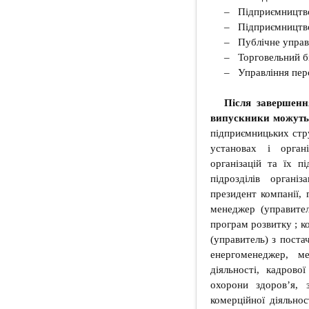
– Підприємництв
– Підприємництво,
– Публічне управл
– Торговельний бі
– Управління пе
Після завершенн
випускники можуть 
підприємницьких стр
установах і органі
організацій та їх пі
підрозділів організ
президент компанії, 
менеджер (управитель
програм розвитку ; к
(управитель) з постач
енергоменеджер, ме
діяльності, кадрово
охорони здоров’я, 
комерційної діяльнос