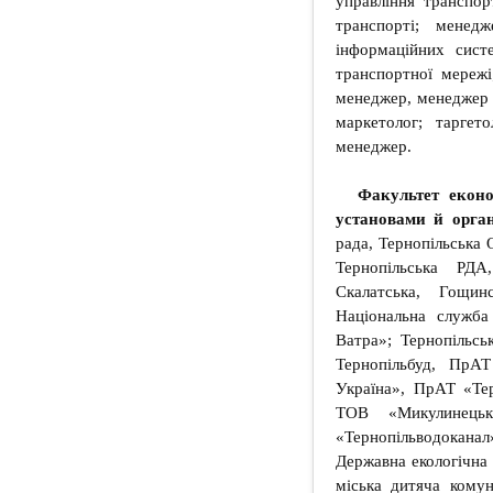
управління транспор
транспорті; менедж
інформаційних сист
транспортної мережі
менеджер, менеджер з
маркетолог; таргет
менеджер.
Факультет екон
установами й орган
рада, Тернопільська
Тернопільська РДА
Скалатська, Гощинс
Національна служб
Ватра»; Тернопіль
Тернопільбуд, ПрА
Україна», ПрАТ «Тер
ТОВ «Микулинець
«Тернопільводокан
Державна екологічна 
міська дитяча кому