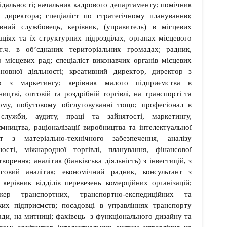
ідальності; начальник кадрового департаменту; помічник
к директора; спеціаліст по стратегічному плануванню;
авний службовець, керівник, (управитель) в місцевих
ціях та їх структурних підрозділах, органах місцевого
т.ч. в об’єднаних територіальних громадах; радник,
р місцевих рад; спеціаліст виконавчих органів місцевих
новної діяльності; креативний директор, директор з
ор з маркетингу; керівник малого підприємства в
ництві, оптовій та роздрібній торгівлі, на транспорті та
ному, побутовому обслуговуванні тощо; професіонал в
служби, аудиту, праці та зайнятості, маркетингу,
мництва, раціоналізації виробництва та інтелектуальної
ст з матеріально-технічного забезпечення, аналізу
ності, міжнародної торгівлі, планування, фінансової
ворення; аналітик (банківська діяльність) з інвестицій, з
нсовий аналітик; економічний радник, консультант з
керівник відділів перевезень комерційних організацій;
джер транспортних, транспортно-експедиційних та
ких підприємств; посадовці в управліннях транспорту
ади, на митниці; фахівець з функціонального дизайну та