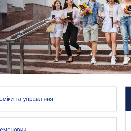
оміки та управління
Cеменович