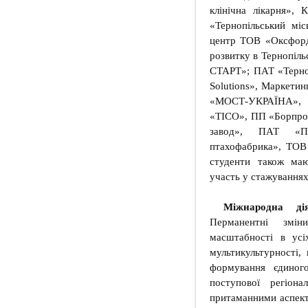
клінічна лікарня»,
«Тернопільський мі
центр ТОВ «Оксфорд 
розвитку в Тернопіл
СТАРТ»; ПАТ «Терноп
Solutions», Маркетин
«МОСТ-УКРАЇНА»,
«ТІСО», ПП «Борпро
завод», ПАТ «Пт
птахофабрика», ТОВ
студенти також маю
участь у стажуваннях
Міжнародна дія
Перманентні змін
масштабності в усі
мультикультурності,
формування єдиног
поступової регіона
притаманними аспекта