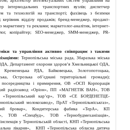
том; архітектор інтелектуальних систем управління на
ер інтермодальних транспортних вузлів; диспетчер
ем та технологій на транспорті; фахівець з безпеки
; керівник відділу продажів; бренд-менеджер, продакт-
 маркетингу та реклами; маркетолог-аналітик, інтернет-
олог, копірайтер; SEO-менеджер, SMM-менеджер, PR-
оміки та управління активно співпрацює з такими
ізаціями:
Тернопільська міська рада, Збаразька міська
 ОДА, Департамент охорони здоров’я Хмельницької ОДА,
, Кременецька РДА, Байковецька, Золотопотоцька,
ька, Острозька об’єднані територіальні громади);
а посередництва і примирення, ОВ «ОСП Корпорація
ський радіозавод «Оріон», ПП «МАГНЕТІК ВАН», ТОВ
Т «Тернопільський кар’єр», ТОВ «СЕ БОРДЕНЕТЦЕ-
нопільський молокозавод», ПрАТ «Тернопільміськгаз»,
кий бровар», Кондитерська фабика «ТерА», КП
ал», ТОВ «Спецбуд», ТОВ «Тернобудмеханізація»,
інспекція у Тернопільській області, КНП «Тернопільська
нальна лікарня», КНП «Тернопільська обласна дитяча