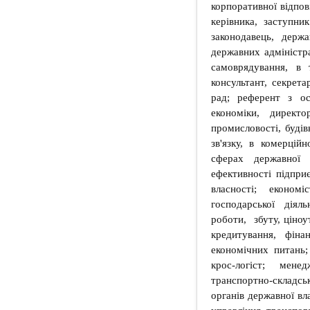
корпоративної відпов
керівника, заступни
законодавець, держ
державних адміністра
самоврядування, в 
консультант, секрета
рад; референт з ос
економіки, директ
промисловості, будів
зв'язку, в комерцій
сферах державної 
ефективності підприє
власності; економі
господарської діяль
роботи, збуту, ціноут
кредитування, фіна
економічних питань; 
крос-логіст; мене
транспортно-складсь
органів державної вл